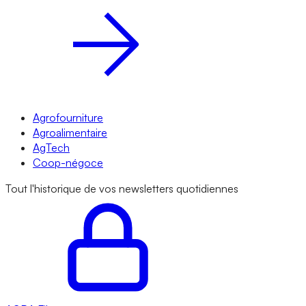
Agrofourniture
Agroalimentaire
AgTech
Coop-négoce
Tout l'historique de vos newsletters quotidiennes