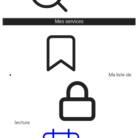
Mes services
Ma liste de
lecture