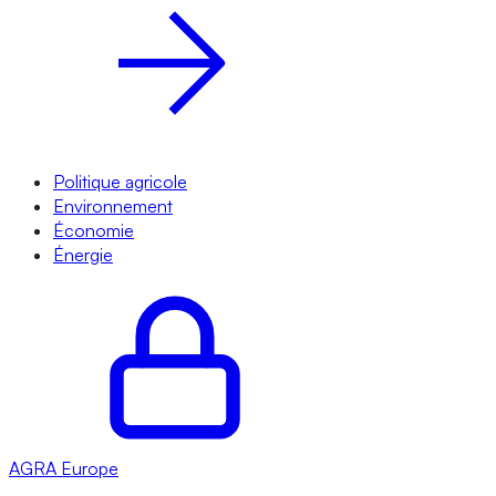
Politique agricole
Environnement
Économie
Énergie
AGRA
Europe