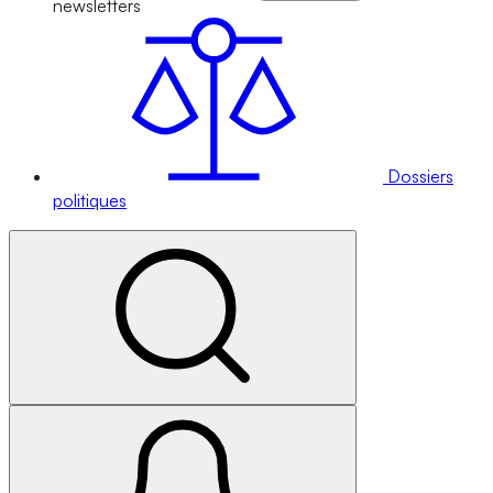
newsletters
Dossiers
politiques