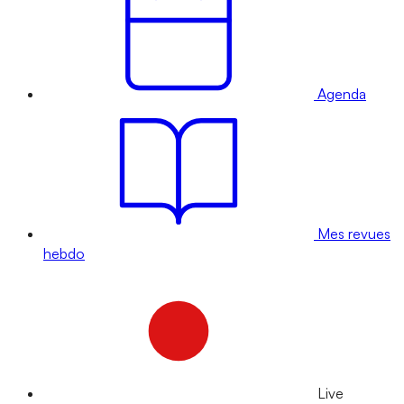
Agenda
Mes revues
hebdo
Live