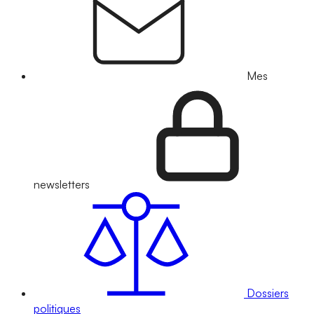
Mes
newsletters
Dossiers
politiques