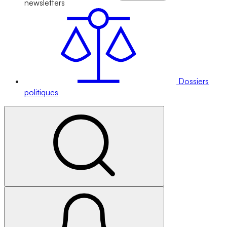
newsletters
Dossiers
politiques