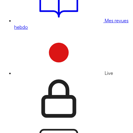
Mes revues
hebdo
Live