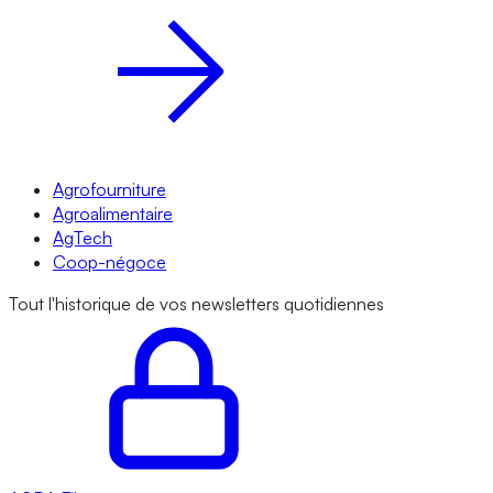
Agrofourniture
Agroalimentaire
AgTech
Coop-négoce
Tout l'historique de vos newsletters quotidiennes