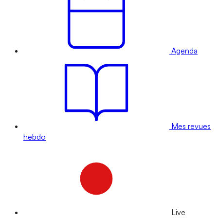
Agenda
Mes revues
hebdo
Live