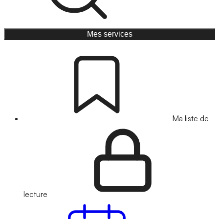
Mes services
Ma liste de
lecture