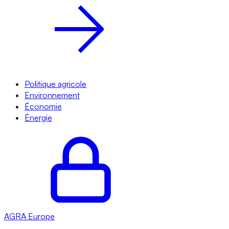
Politique agricole
Environnement
Économie
Énergie
AGRA
Europe