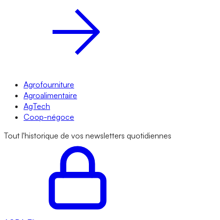
Agrofourniture
Agroalimentaire
AgTech
Coop-négoce
Tout l'historique de vos newsletters quotidiennes