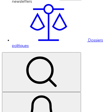
newsletters
Dossiers
politiques