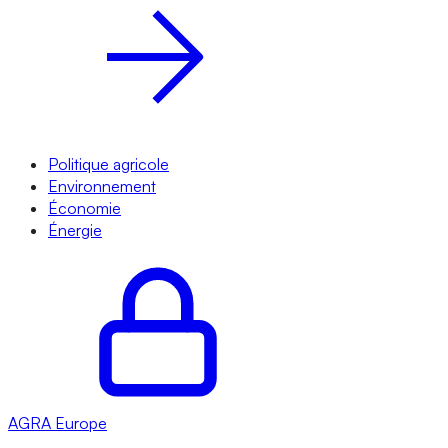
Politique agricole
Environnement
Économie
Énergie
AGRA
Europe