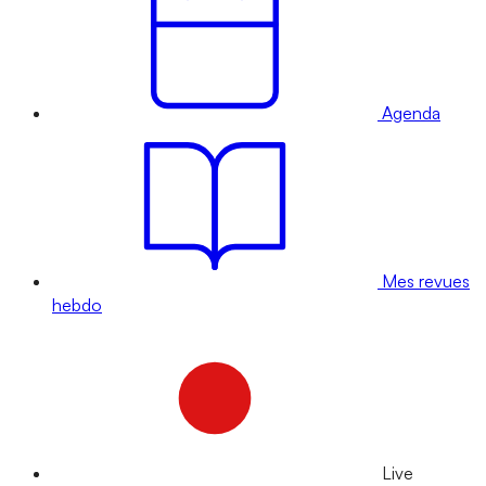
Agenda
Mes revues
hebdo
Live