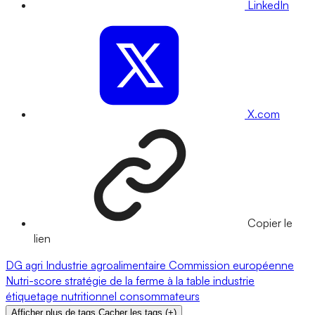
LinkedIn
X.com
Copier le
lien
DG agri
Industrie agroalimentaire
Commission européenne
Nutri-score
stratégie de la ferme à la table
industrie
étiquetage nutritionnel
consommateurs
Afficher plus de tags
Cacher les tags
(
+
)