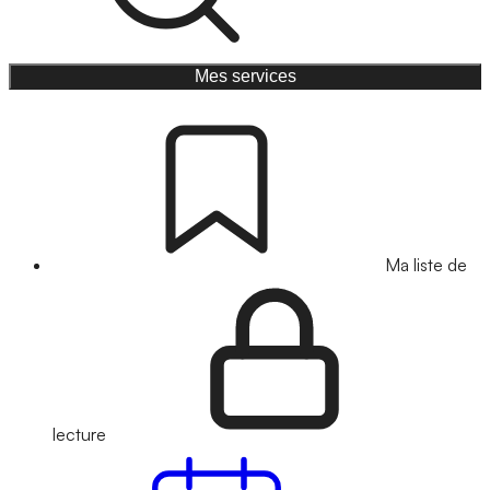
Mes services
Ma liste de
lecture