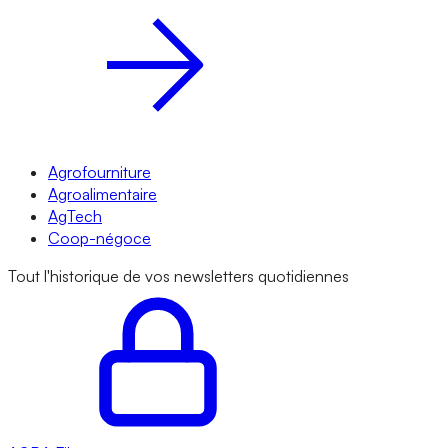
Agrofourniture
Agroalimentaire
AgTech
Coop-négoce
Tout l'historique de vos newsletters quotidiennes