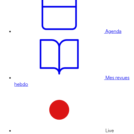
Agenda
Mes revues
hebdo
Live