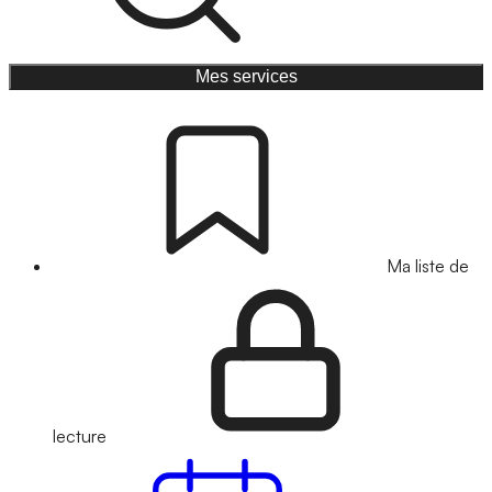
Mes services
Ma liste de
lecture