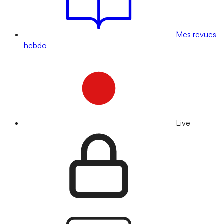
Mes revues
hebdo
Live