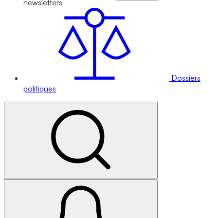
newsletters
Dossiers
politiques