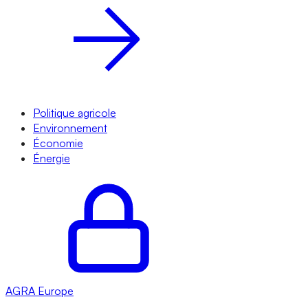
Politique agricole
Environnement
Économie
Énergie
AGRA
Europe