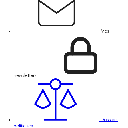
Mes
newsletters
Dossiers
politiques