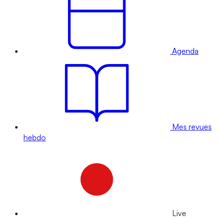
Agenda
Mes revues
hebdo
Live