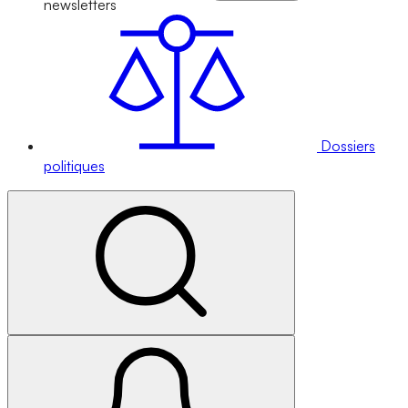
newsletters
Dossiers
politiques