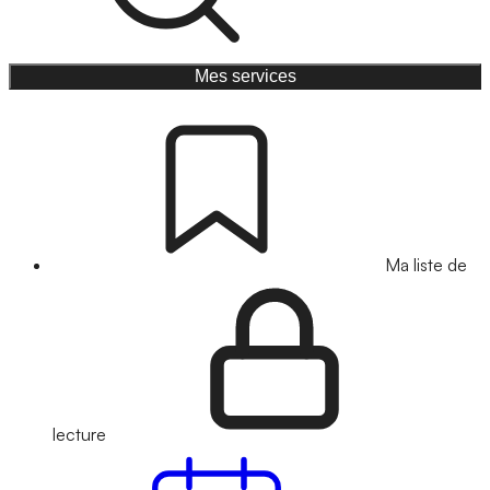
Mes services
Ma liste de
lecture