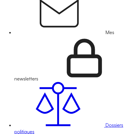
Mes
newsletters
Dossiers
politiques