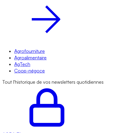
Agrofourniture
Agroalimentaire
AgTech
Coop-négoce
Tout l'historique de vos newsletters quotidiennes