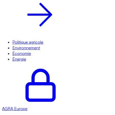
Politique agricole
Environnement
Économie
Énergie
AGRA
Europe