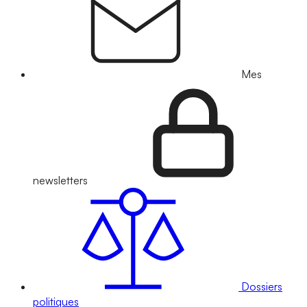
Mes
newsletters
Dossiers
politiques