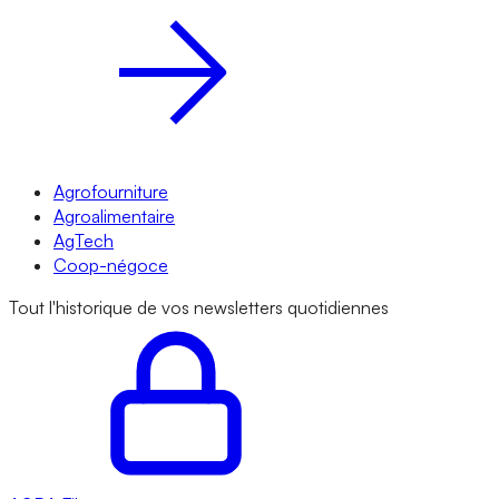
Agrofourniture
Agroalimentaire
AgTech
Coop-négoce
Tout l'historique de vos newsletters quotidiennes