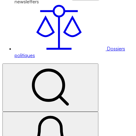
newsletters
Dossiers
politiques