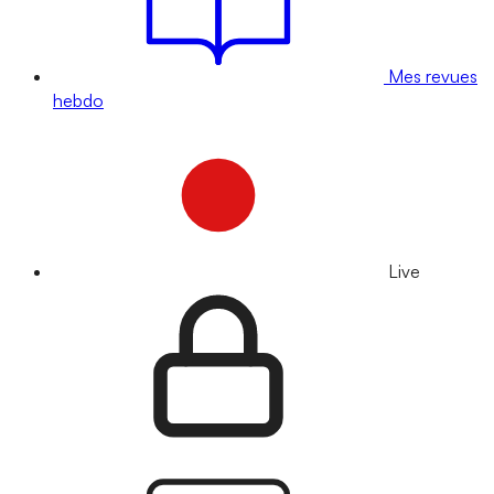
Mes revues
hebdo
Live