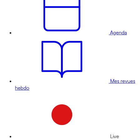
Agenda
Mes revues
hebdo
Live