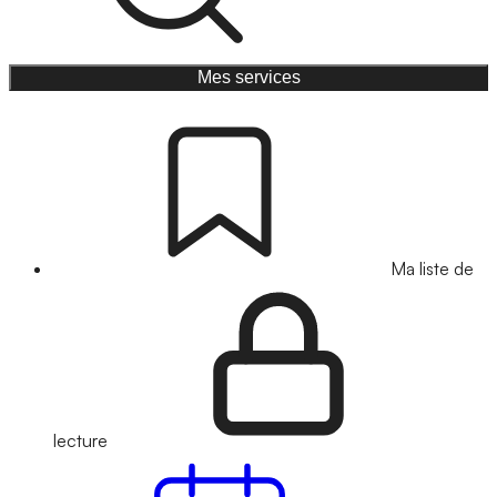
Mes services
Ma liste de
lecture