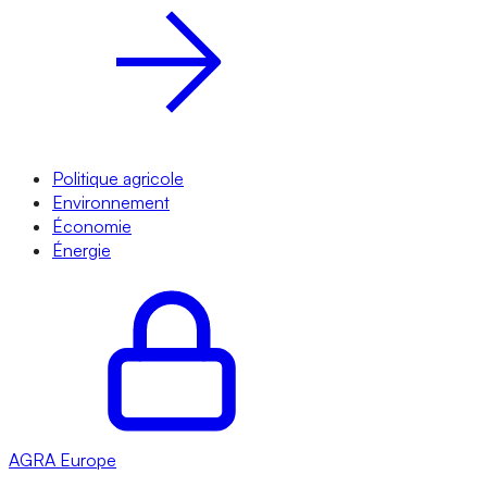
Politique agricole
Environnement
Économie
Énergie
AGRA
Europe