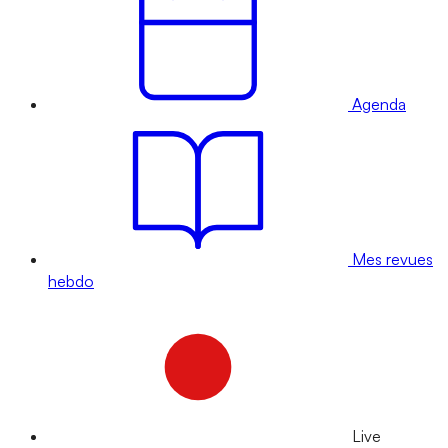
Agenda
Mes revues
hebdo
Live