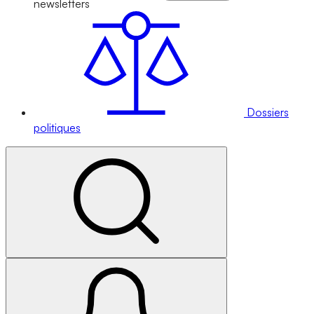
newsletters
Dossiers
politiques