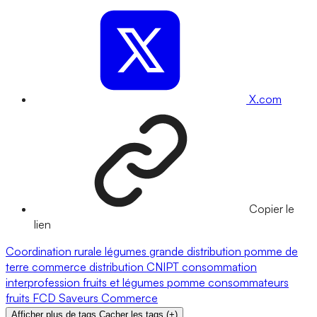
X.com
Copier le
lien
Coordination rurale
légumes
grande distribution
pomme de
terre
commerce
distribution
CNIPT
consommation
interprofession
fruits et légumes
pomme
consommateurs
fruits
FCD
Saveurs Commerce
Afficher plus de tags
Cacher les tags
(
+
)