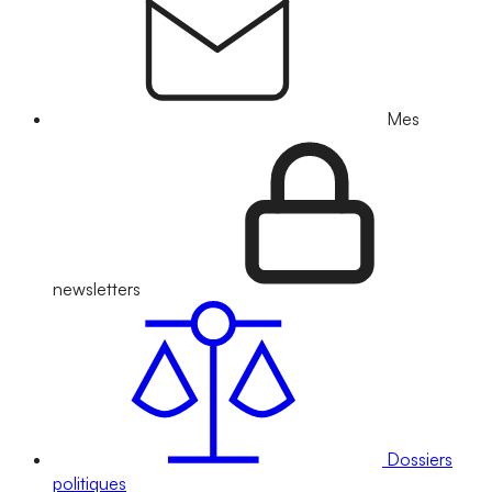
Mes
newsletters
Dossiers
politiques