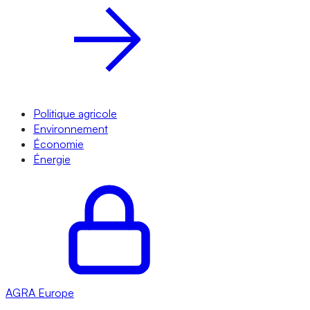
Politique agricole
Environnement
Économie
Énergie
AGRA
Europe