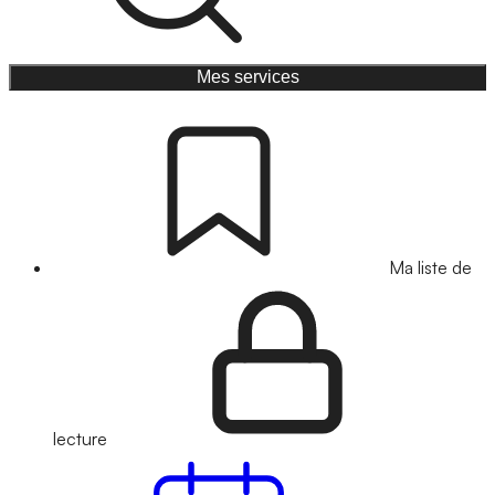
Mes services
Ma liste de
lecture