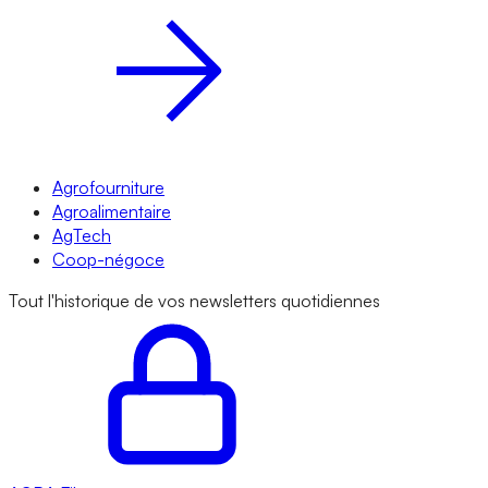
Agrofourniture
Agroalimentaire
AgTech
Coop-négoce
Tout l'historique de vos newsletters quotidiennes