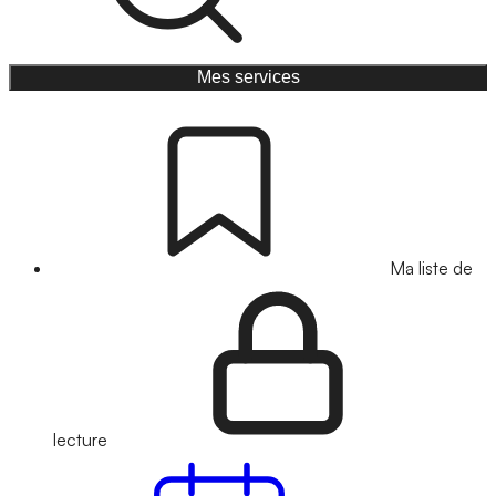
Mes services
Ma liste de
lecture