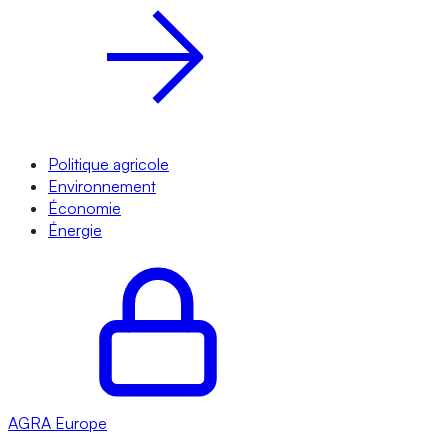
Politique agricole
Environnement
Économie
Énergie
AGRA
Europe