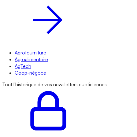
Agrofourniture
Agroalimentaire
AgTech
Coop-négoce
Tout l'historique de vos newsletters quotidiennes