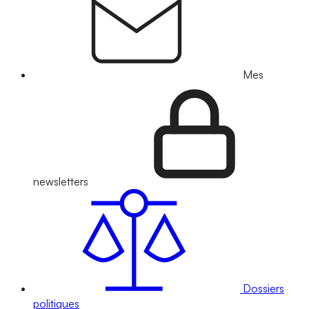
Mes
newsletters
Dossiers
politiques