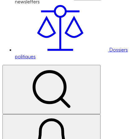
newsletters
Dossiers
politiques