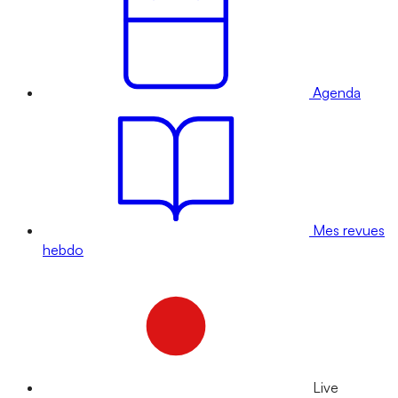
Agenda
Mes revues
hebdo
Live