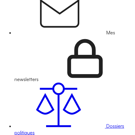
Mes
newsletters
Dossiers
politiques