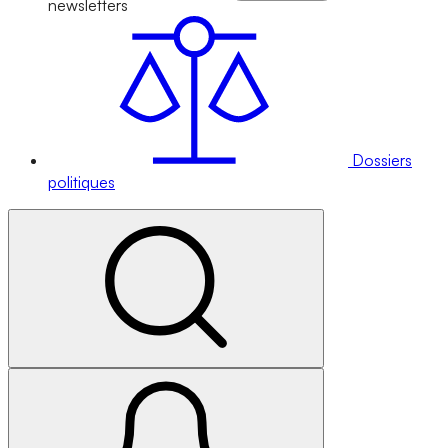
newsletters
Dossiers
politiques