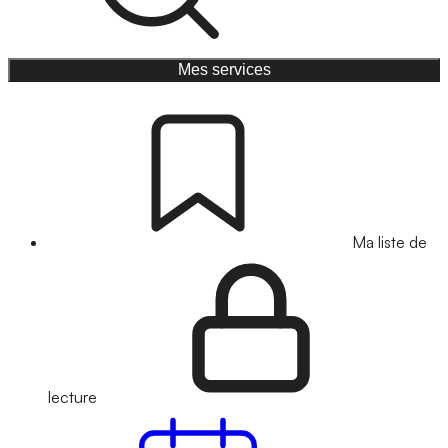
Mes services
Ma liste de
lecture