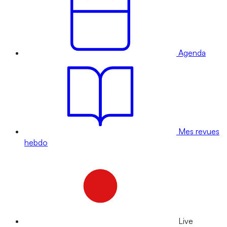
Agenda
Mes revues
hebdo
Live