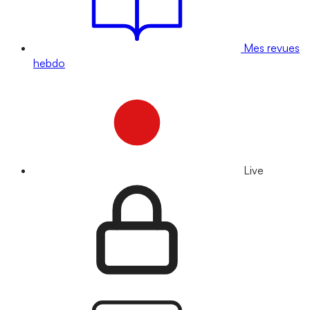
Mes revues
hebdo
Live