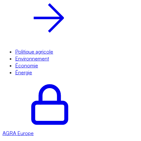
Politique agricole
Environnement
Économie
Énergie
AGRA
Europe