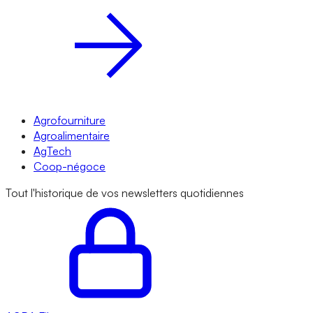
Agrofourniture
Agroalimentaire
AgTech
Coop-négoce
Tout l'historique de vos newsletters quotidiennes