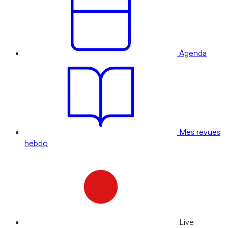
Agenda
Mes revues
hebdo
Live