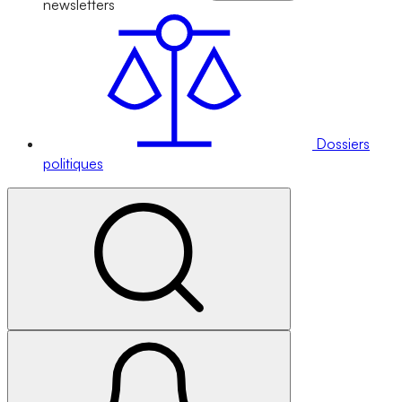
newsletters
Dossiers
politiques