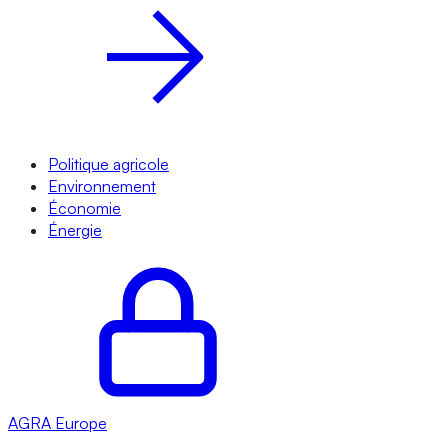
Politique agricole
Environnement
Économie
Énergie
AGRA
Europe