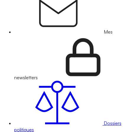
Mes
newsletters
Dossiers
politiques