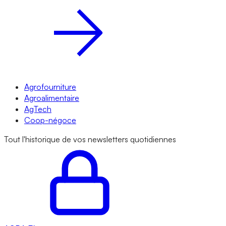
Agrofourniture
Agroalimentaire
AgTech
Coop-négoce
Tout l'historique de vos newsletters quotidiennes