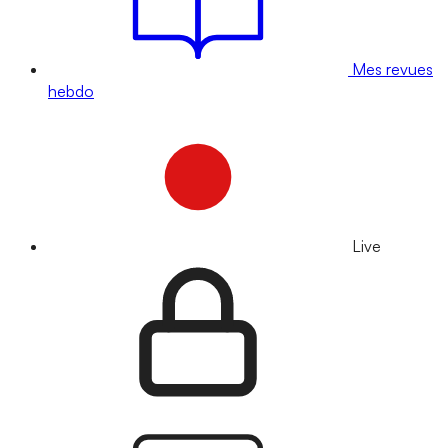
Mes revues
hebdo
Live