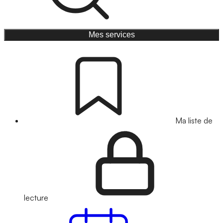
Mes services
Ma liste de
lecture