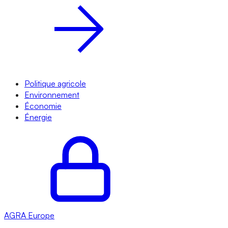
Politique agricole
Environnement
Économie
Énergie
AGRA
Europe