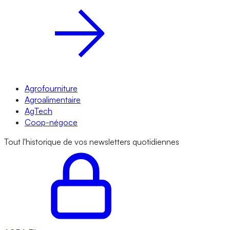
Agrofourniture
Agroalimentaire
AgTech
Coop-négoce
Tout l'historique de vos newsletters quotidiennes