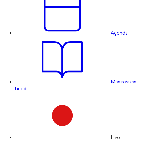
Agenda
Mes revues
hebdo
Live