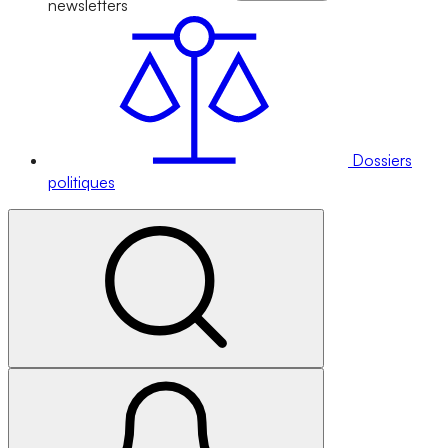
newsletters
Dossiers
politiques