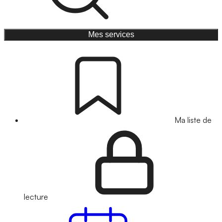
Mes services
Ma liste de
lecture