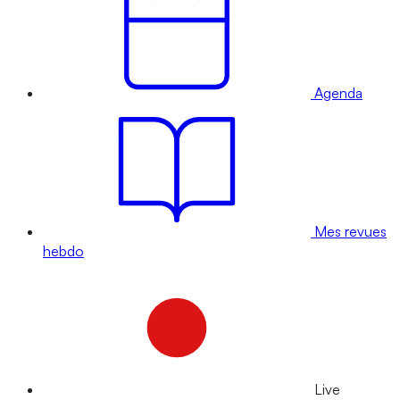
Agenda
Mes revues
hebdo
Live