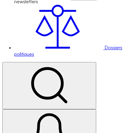
newsletters
Dossiers
politiques