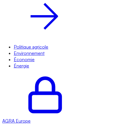
Politique agricole
Environnement
Économie
Énergie
AGRA
Europe