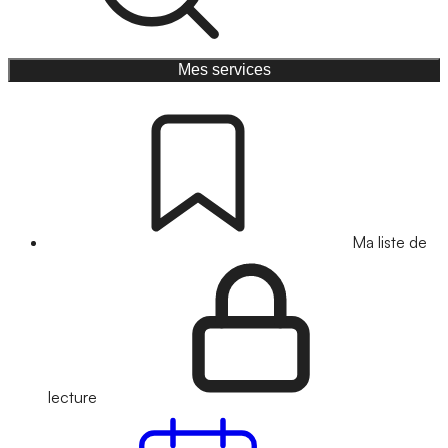
Mes services
Ma liste de
lecture