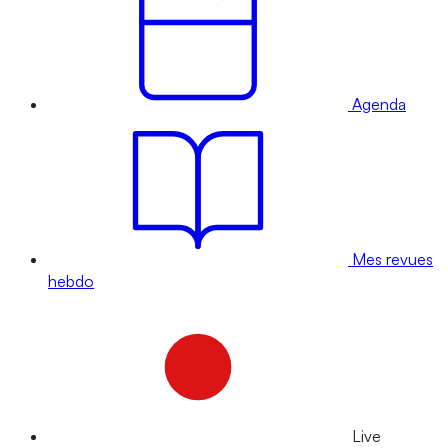
Agenda
Mes revues
hebdo
Live