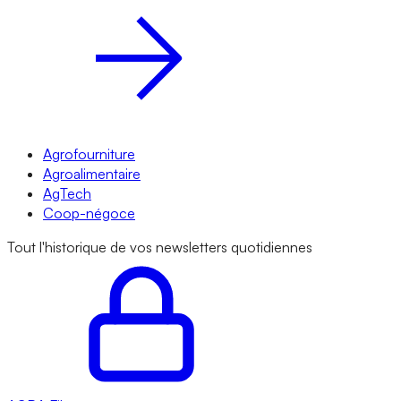
Agrofourniture
Agroalimentaire
AgTech
Coop-négoce
Tout l'historique de vos newsletters quotidiennes