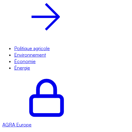
Politique agricole
Environnement
Économie
Énergie
AGRA
Europe