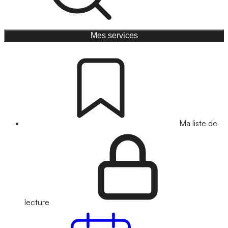
Mes services
Ma liste de
lecture