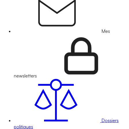
Mes
newsletters
Dossiers
politiques