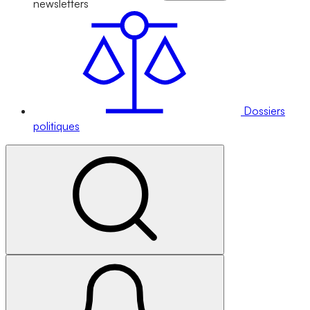
newsletters
Dossiers
politiques