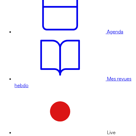
Agenda
Mes revues
hebdo
Live