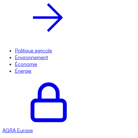
Politique agricole
Environnement
Économie
Énergie
AGRA
Europe