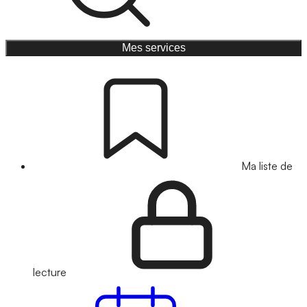
Mes services
Ma liste de
lecture