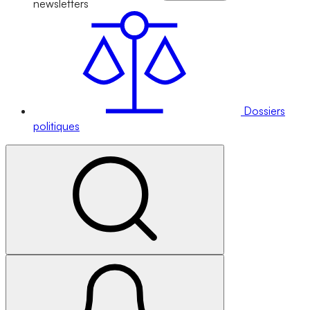
newsletters
Dossiers
politiques