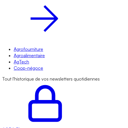
Agrofourniture
Agroalimentaire
AgTech
Coop-négoce
Tout l'historique de vos newsletters quotidiennes