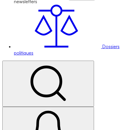
newsletters
Dossiers
politiques