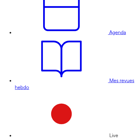
Agenda
Mes revues
hebdo
Live