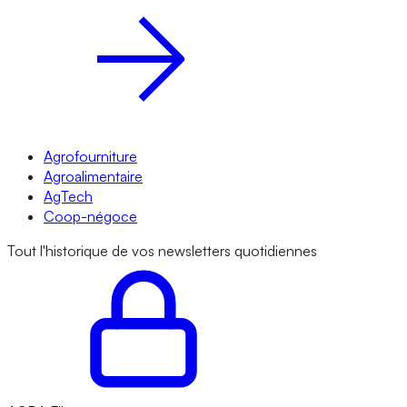
Agrofourniture
Agroalimentaire
AgTech
Coop-négoce
Tout l'historique de vos newsletters quotidiennes