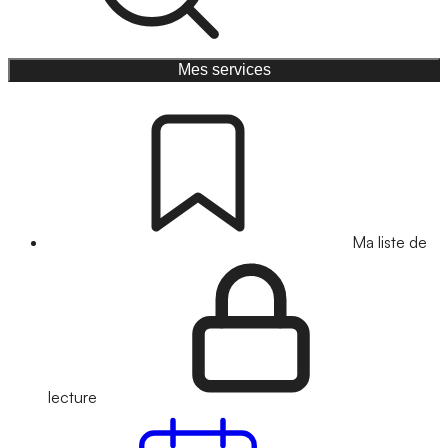
Mes services
Ma liste de
lecture