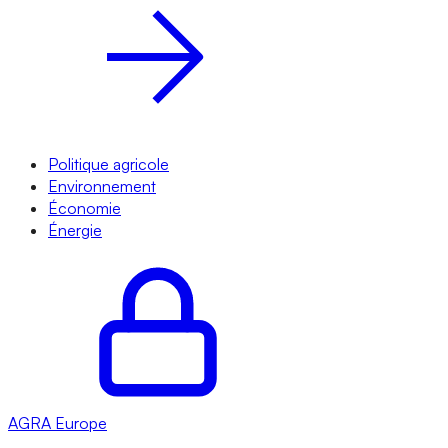
Politique agricole
Environnement
Économie
Énergie
AGRA
Europe