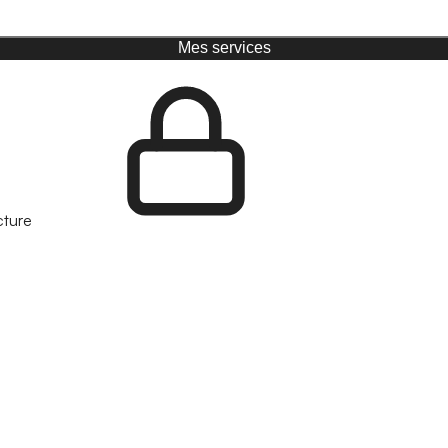
Mes services
cture