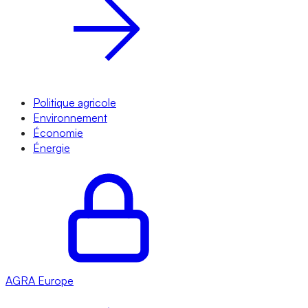
Politique agricole
Environnement
Économie
Énergie
AGRA
Europe