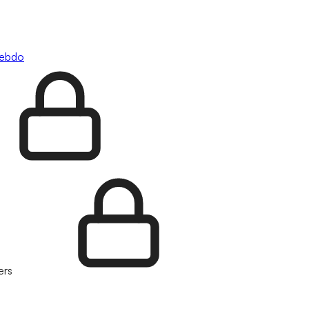
hebdo
ers