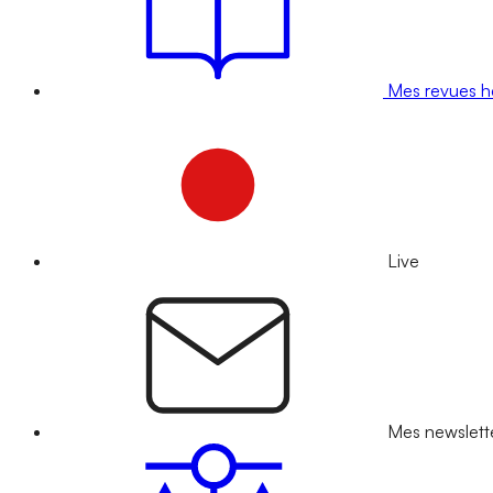
Mes revues 
Live
Mes newslett