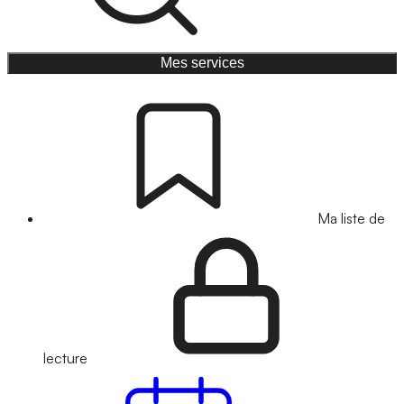
Mes services
Ma liste de
lecture