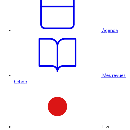
Agenda
Mes revues
hebdo
Live