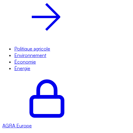
Politique agricole
Environnement
Économie
Énergie
AGRA
Europe