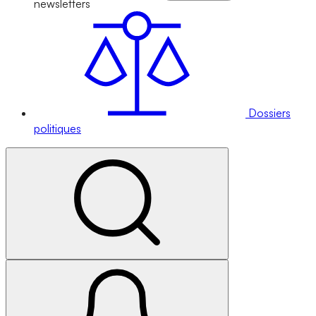
newsletters
Dossiers
politiques