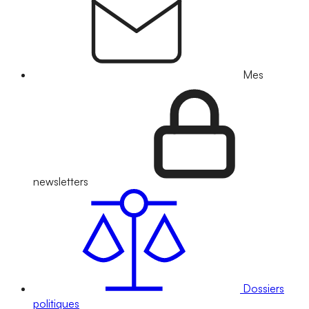
Mes
newsletters
Dossiers
politiques