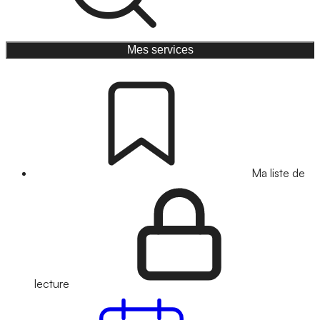
Mes services
Ma liste de
lecture