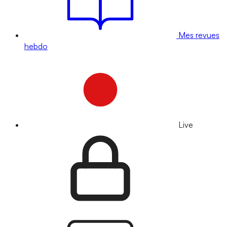
Mes revues
hebdo
Live