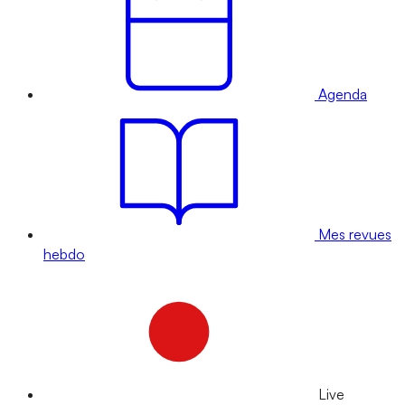
Agenda
Mes revues
hebdo
Live