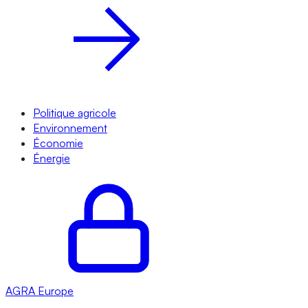
Politique agricole
Environnement
Économie
Énergie
AGRA
Europe