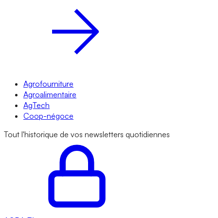
Agrofourniture
Agroalimentaire
AgTech
Coop-négoce
Tout l'historique de vos newsletters quotidiennes