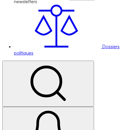
newsletters
Dossiers
politiques