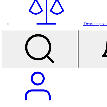
Dossiers poli