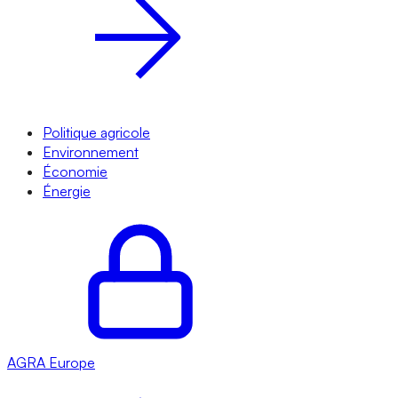
Politique agricole
Environnement
Économie
Énergie
AGRA
Europe