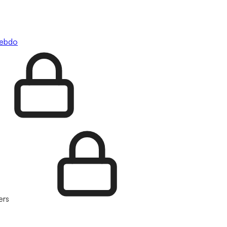
hebdo
ers