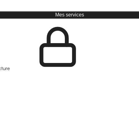
Mes services
cture