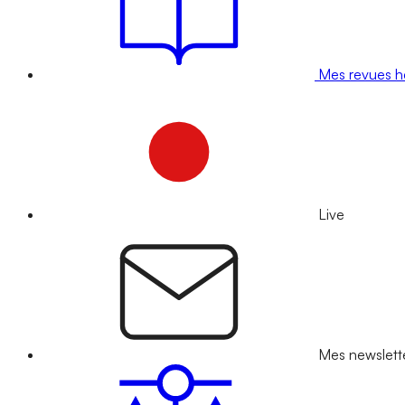
Mes revues 
Live
Mes newslett