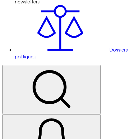
newsletters
Dossiers
politiques