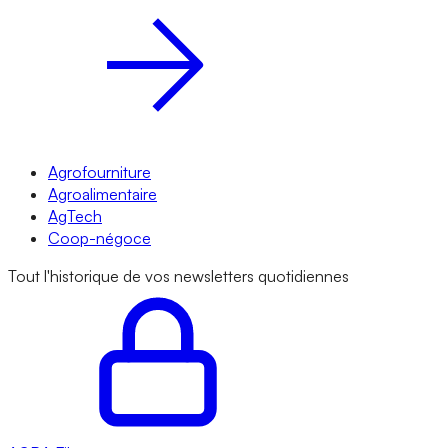
Agrofourniture
Agroalimentaire
AgTech
Coop-négoce
Tout l'historique de vos newsletters quotidiennes