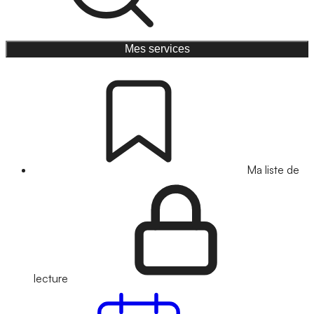
Mes services
Ma liste de
lecture