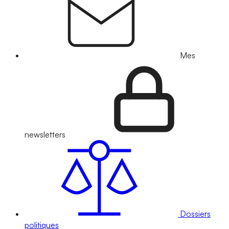
Mes
newsletters
Dossiers
politiques