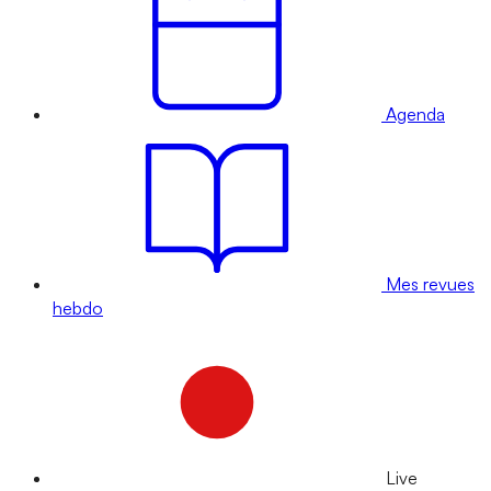
Agenda
Mes revues
hebdo
Live