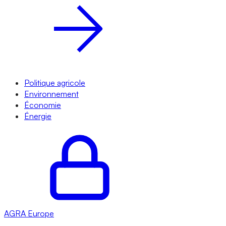
Politique agricole
Environnement
Économie
Énergie
AGRA
Europe