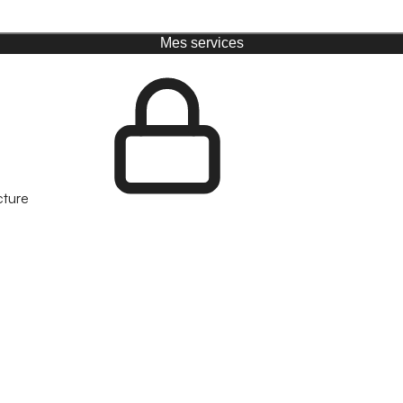
Mes services
cture