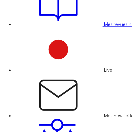
Mes revues 
Live
Mes newslett