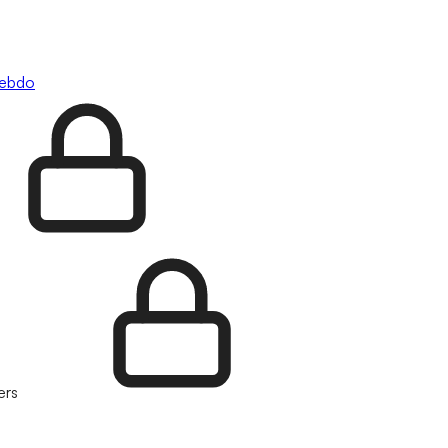
hebdo
ers