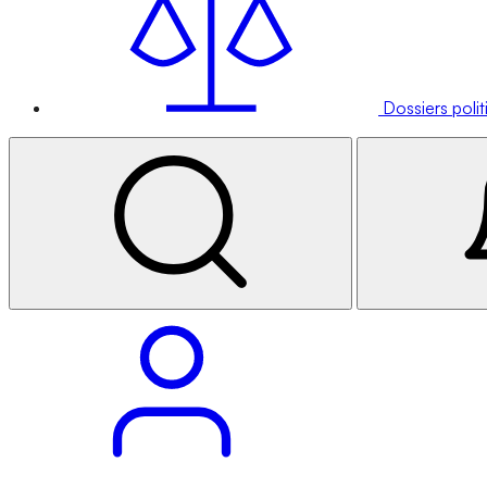
Dossiers poli