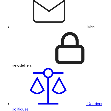
Mes
newsletters
Dossiers
politiques