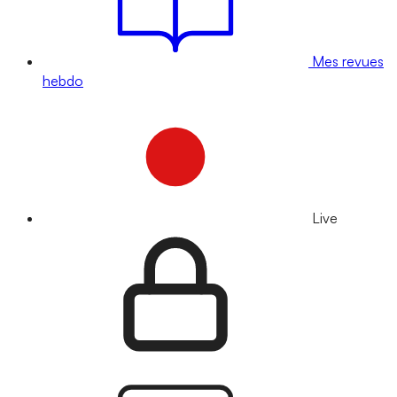
Mes revues
hebdo
Live