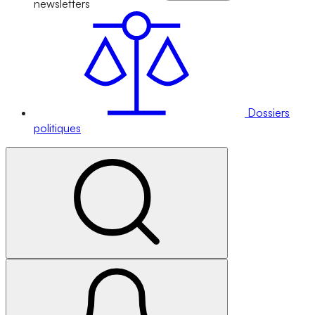
newsletters
Dossiers
politiques