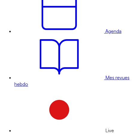
Agenda
Mes revues
hebdo
Live