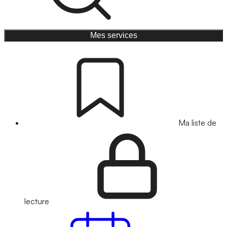
Mes services
Ma liste de
lecture