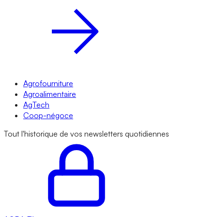
Agrofourniture
Agroalimentaire
AgTech
Coop-négoce
Tout l'historique de vos newsletters quotidiennes