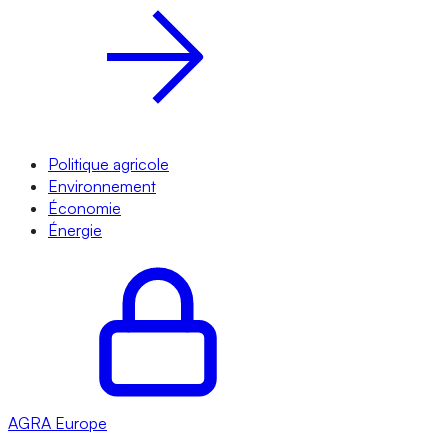
Politique agricole
Environnement
Économie
Énergie
AGRA
Europe