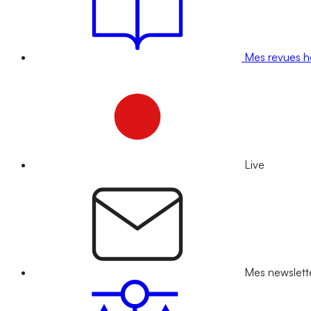
Mes revues 
Live
Mes newslett