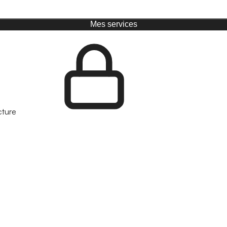
Mes services
cture