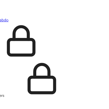
hebdo
ers