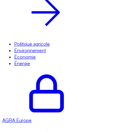
Politique agricole
Environnement
Économie
Énergie
AGRA
Europe