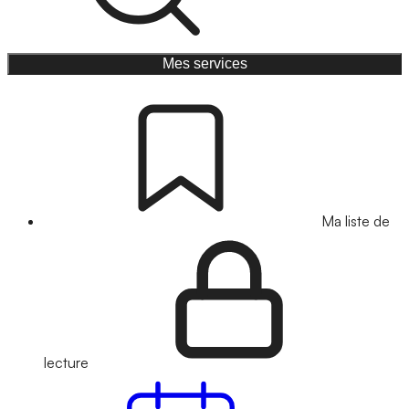
Mes services
Ma liste de
lecture