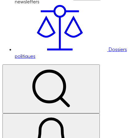
newsletters
Dossiers
politiques