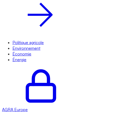
Politique agricole
Environnement
Économie
Énergie
AGRA
Europe