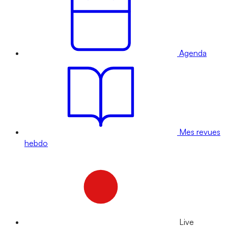
Agenda
Mes revues
hebdo
Live