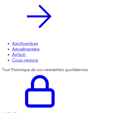
Agrofourniture
Agroalimentaire
AgTech
Coop-négoce
Tout l'historique de vos newsletters quotidiennes