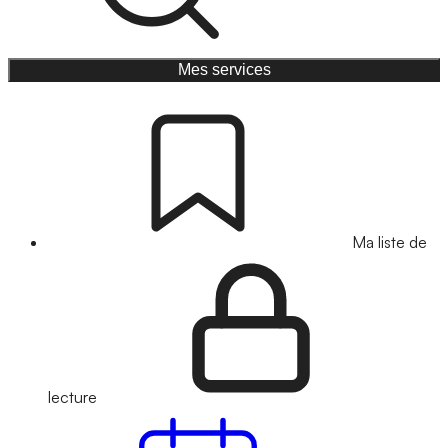
Mes services
Ma liste de
lecture