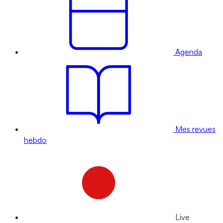
Agenda
Mes revues
hebdo
Live