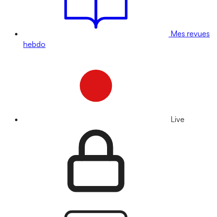
Mes revues
hebdo
Live