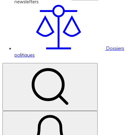
newsletters
Dossiers
politiques