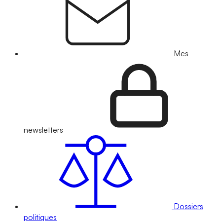
Mes
newsletters
Dossiers
politiques