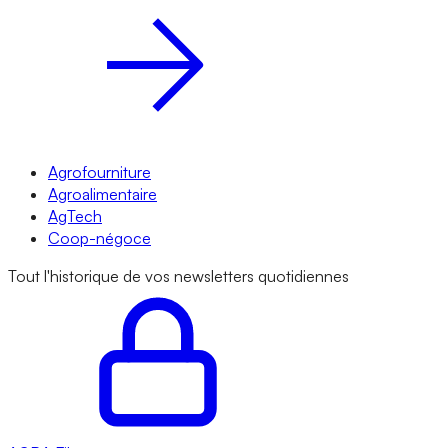
Agrofourniture
Agroalimentaire
AgTech
Coop-négoce
Tout l'historique de vos newsletters quotidiennes