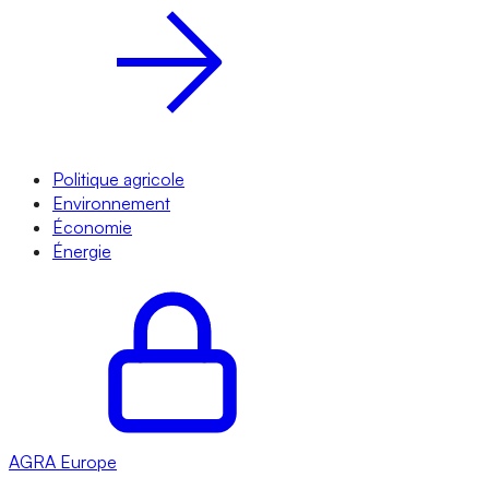
Politique agricole
Environnement
Économie
Énergie
AGRA
Europe