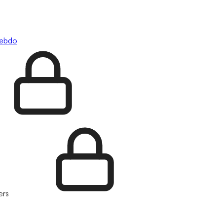
hebdo
ers