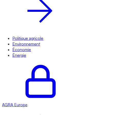
Politique agricole
Environnement
Économie
Énergie
AGRA
Europe