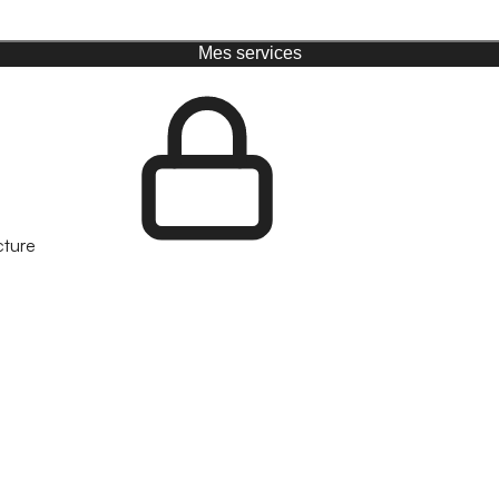
Mes services
cture