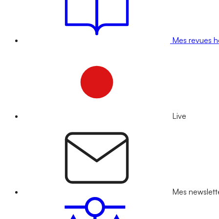
Mes revues 
Live
Mes newslett