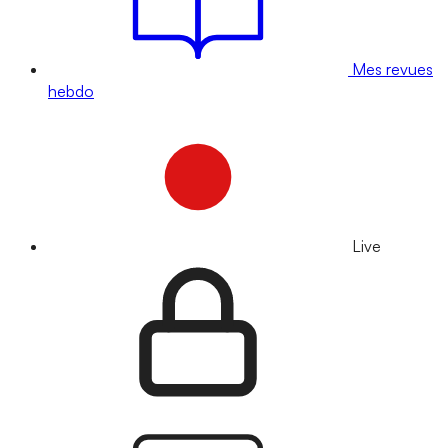
Mes revues
hebdo
Live