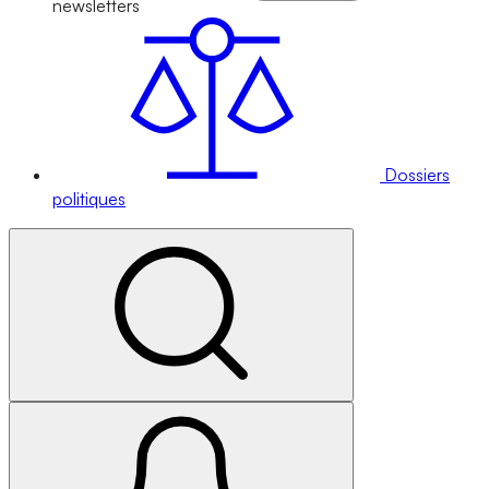
newsletters
Dossiers
politiques