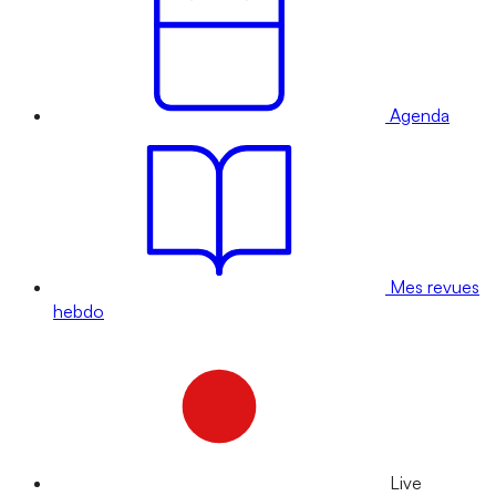
Agenda
Mes revues
hebdo
Live