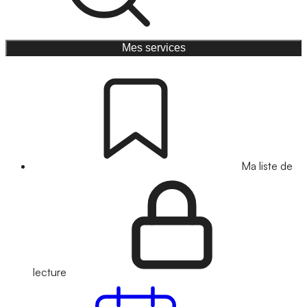
Mes services
Ma liste de
lecture