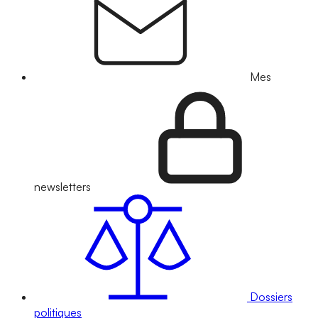
Mes
newsletters
Dossiers
politiques