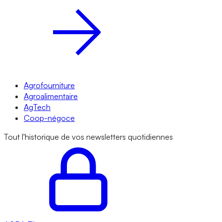
Agrofourniture
Agroalimentaire
AgTech
Coop-négoce
Tout l'historique de vos newsletters quotidiennes