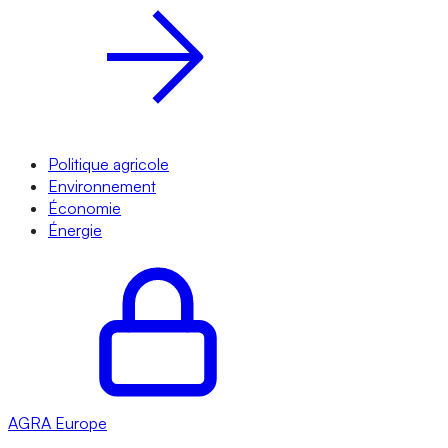
Politique agricole
Environnement
Économie
Énergie
AGRA
Europe