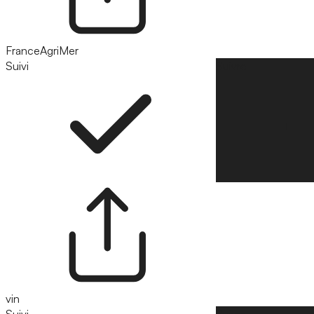
FranceAgriMer
Suivi
Suivre
vin