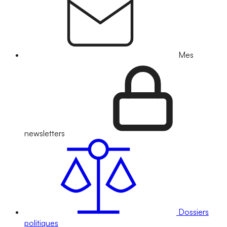
Mes
newsletters
Dossiers
politiques