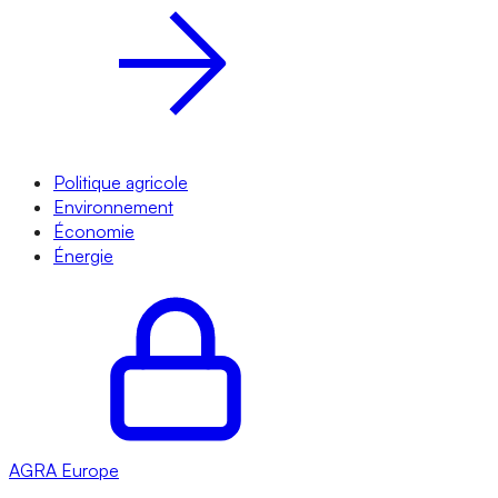
Politique agricole
Environnement
Économie
Énergie
AGRA
Europe