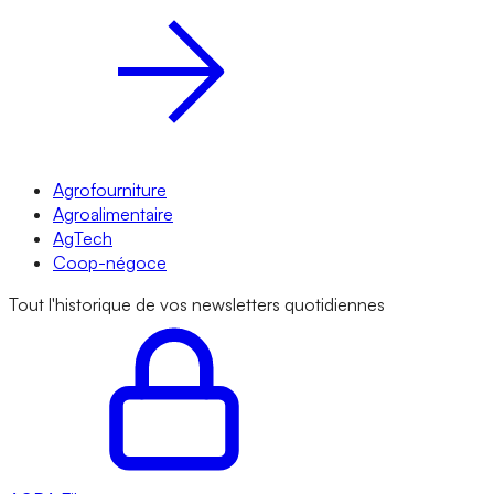
Agrofourniture
Agroalimentaire
AgTech
Coop-négoce
Tout l'historique de vos newsletters quotidiennes