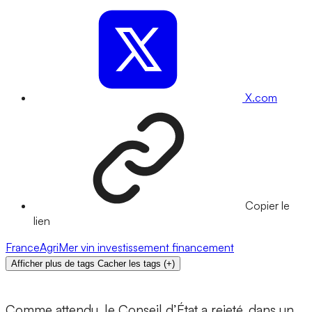
X.com
Copier le
lien
FranceAgriMer
vin
investissement
financement
Afficher plus de tags
Cacher les tags
(
+
)
Comme attendu, le Conseil d’État a rejeté, dans un