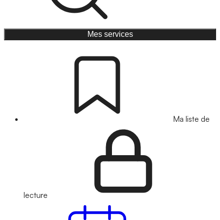
Mes services
Ma liste de
lecture