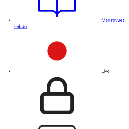
Mes revues
hebdo
Live