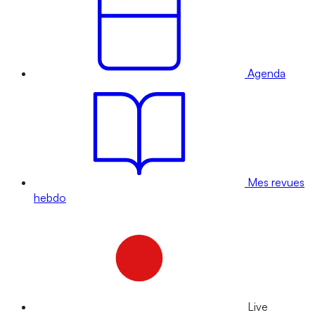
Agenda
Mes revues
hebdo
Live