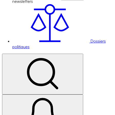
newsletters
Dossiers
politiques