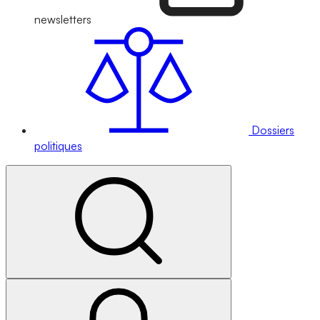
newsletters
Dossiers
politiques