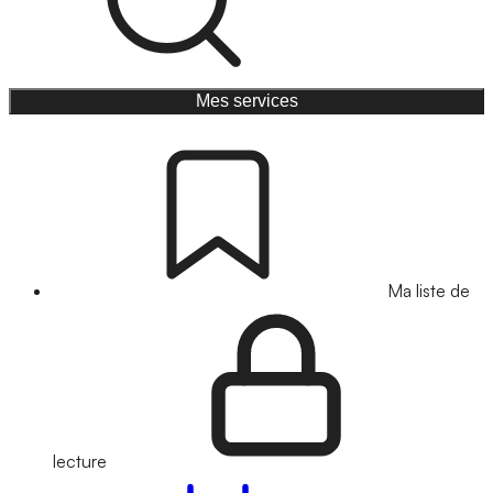
Mes services
Ma liste de
lecture