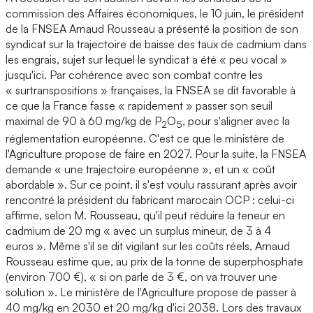
commission des Affaires économiques, le 10 juin, le président
de la FNSEA Arnaud Rousseau a présenté la position de son
syndicat sur la trajectoire de baisse des taux de cadmium dans
les engrais, sujet sur lequel le syndicat a été « peu vocal »
jusqu'ici. Par cohérence avec son combat contre les
« surtranspositions » françaises, la FNSEA se dit favorable à
ce que la France fasse « rapidement » passer son seuil
maximal de 90 à 60 mg/kg de P
O
, pour s'aligner avec la
2
5
réglementation européenne. C'est ce que le ministère de
l'Agriculture propose de faire en 2027. Pour la suite, la FNSEA
demande « une trajectoire européenne », et un « coût
abordable ». Sur ce point, il s'est voulu rassurant après avoir
rencontré la président du fabricant marocain OCP : celui-ci
affirme, selon M. Rousseau, qu'il peut réduire la teneur en
cadmium de 20 mg « avec un surplus mineur, de 3 à 4
euros ». Même s'il se dit vigilant sur les coûts réels, Arnaud
Rousseau estime que, au prix de la tonne de superphosphate
(environ 700 €), « si on parle de 3 €, on va trouver une
solution ». Le ministère de l'Agriculture propose de passer à
40 mg/kg en 2030 et 20 mg/kg d'ici 2038. Lors des travaux