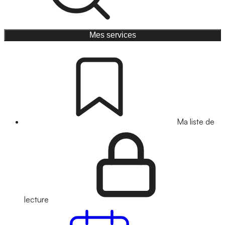
Mes services
Ma liste de
lecture