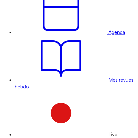
Agenda
Mes revues
hebdo
Live