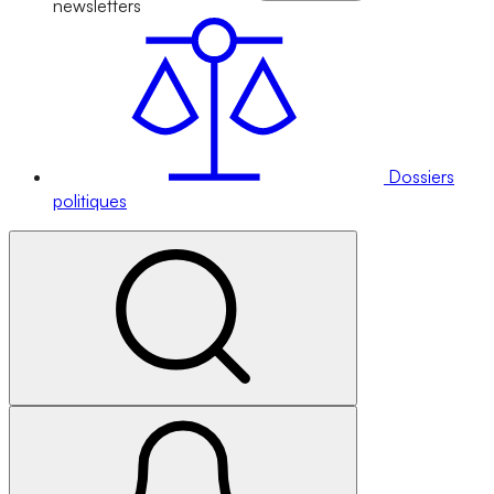
newsletters
Dossiers
politiques