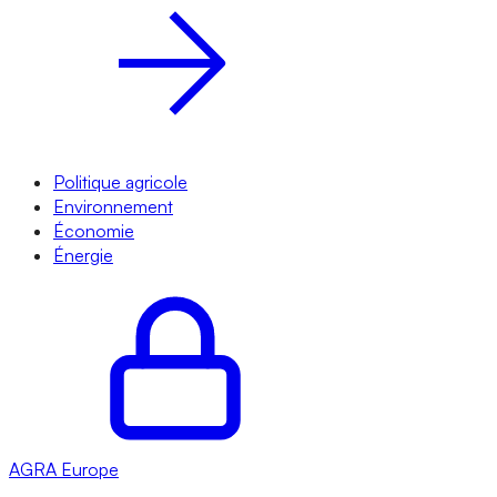
Politique agricole
Environnement
Économie
Énergie
AGRA
Europe