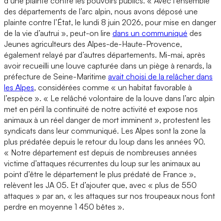
d’une plainte contre les pouvoirs publics. « Avec l’ensemble
des départements de l’arc alpin, nous avons déposé une
plainte contre l’État, le lundi 8 juin 2026, pour mise en danger
de la vie d’autrui », peut-on lire
dans un communiqué
des
Jeunes agriculteurs des Alpes-de-Haute-Provence,
également relayé par d’autres départements. Mi-mai, après
avoir recueilli une louve capturée dans un piège à renards, la
préfecture de Seine-Maritime
avait choisi de la relâcher dans
les Alpes
, considérées comme « un habitat favorable à
l’espèce ». « Le relâché volontaire de la louve dans l’arc alpin
met en péril la continuité de notre activité et expose nos
animaux à un réel danger de mort imminent », protestent les
syndicats dans leur communiqué. Les Alpes sont la zone la
plus prédatée depuis le retour du loup dans les années 90.
« Notre département est depuis de nombreuses années
victime d’attaques récurrentes du loup sur les animaux au
point d’être le département le plus prédaté de France »,
relèvent les JA 05. Et d’ajouter que, avec « plus de 550
attaques » par an, « les attaques sur nos troupeaux nous font
perdre en moyenne 1 450 bêtes ».