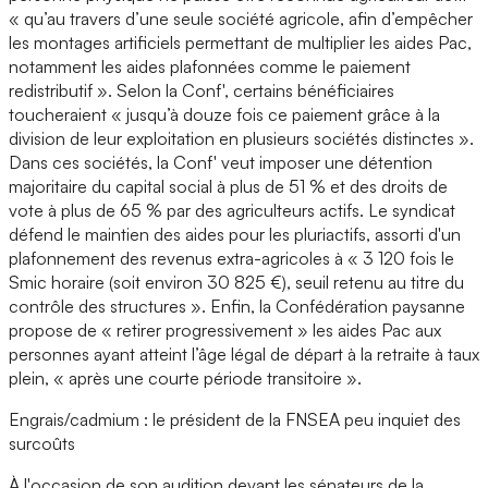
« qu’au travers d’une seule société agricole, afin d’empêcher
les montages artificiels permettant de multiplier les aides Pac,
notamment les aides plafonnées comme le paiement
redistributif ». Selon la Conf', certains bénéficiaires
toucheraient « jusqu’à douze fois ce paiement grâce à la
division de leur exploitation en plusieurs sociétés distinctes ».
Dans ces sociétés, la Conf' veut imposer une détention
majoritaire du capital social à plus de 51 % et des droits de
vote à plus de 65 % par des agriculteurs actifs. Le syndicat
défend le maintien des aides pour les pluriactifs, assorti d'un
plafonnement des revenus extra-agricoles à « 3 120 fois le
Smic horaire (soit environ 30 825 €), seuil retenu au titre du
contrôle des structures ». Enfin, la Confédération paysanne
propose de « retirer progressivement » les aides Pac aux
personnes ayant atteint l’âge légal de départ à la retraite à taux
plein, « après une courte période transitoire ».
Engrais/cadmium : le président de la FNSEA peu inquiet des
surcoûts
À l'occasion de son audition devant les sénateurs de la