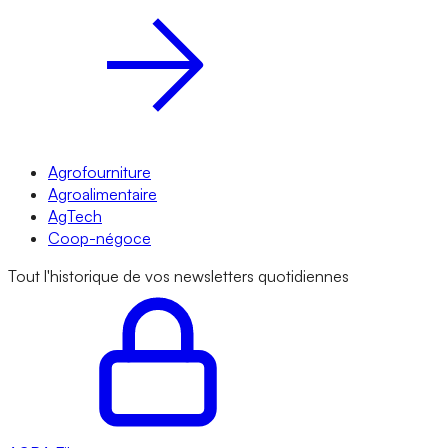
Agrofourniture
Agroalimentaire
AgTech
Coop-négoce
Tout l'historique de vos newsletters quotidiennes