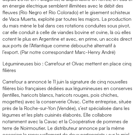
en énergie électrique semblent illimitées avec le débit des
fleuves (Río Negro et Río Colorado) et le gisement schisteux
de Vaca Muerta, exploité par toutes les majors. La production
du maïs mène le bal dans ces rotations conduites sous pivot,
car elle conduit à celle de viandes bovine et ovine, là où elles
cotent le plus en Argentine et avec, en prime, un accès direct
aux ports de l’Atlantique comme débouché alternatif à
l’export. (Par notre correspondant Marc-Henry André)
Légumineuses bio : Carrefour et Olvac mettent en place cinq
filières
Carrefour a annoncé le 11 juin la signature de cinq nouvelles
filières bio françaises dédiées aux légumineuses en conserves
(lentilles, haricots blancs, haricots rouges, pois chiches,
mogettes) avec la conserverie Olvac. Cette entreprise, située
près de la Roche-sur-Yon (Vendée), s’est spécialisée dans les
légumes et les plats cuisinés élaborés. Elle collabore
notamment avec la Cavac et la Coopérative de pommes de
terre de Noirmoutier. Le distributeur annonce par la même
occasion le renouvellement de deux partenariats : sur le miel