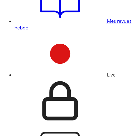
Mes revues
hebdo
Live