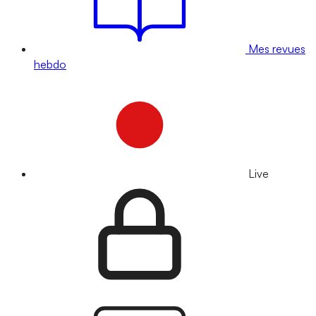
Mes revues
hebdo
Live