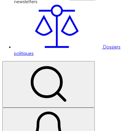
newsletters
Dossiers
politiques