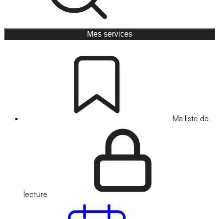
Mes services
Ma liste de
lecture