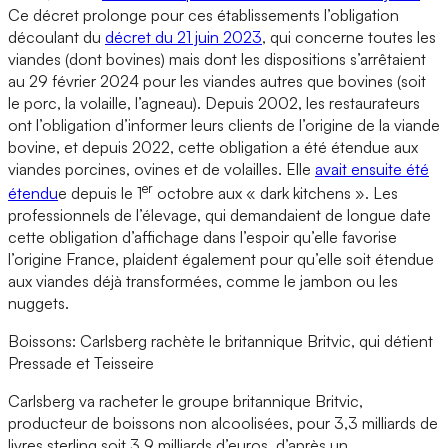
Ce décret prolonge pour ces établissements l’obligation
découlant du
décret du 21 juin 2023
, qui concerne toutes les
viandes (dont bovines) mais dont les dispositions s’arrêtaient
au 29 février 2024 pour les viandes autres que bovines (soit
le porc, la volaille, l’agneau). Depuis 2002, les restaurateurs
ont l’obligation d’informer leurs clients de l’origine de la viande
bovine, et depuis 2022, cette obligation a été étendue aux
viandes porcines, ovines et de volailles. Elle
avait ensuite été
er
étendu
e depuis le 1
octobre aux « dark kitchens ». Les
professionnels de l’élevage, qui demandaient de longue date
cette obligation d’affichage dans l’espoir qu’elle favorise
l’origine France, plaident également pour qu’elle soit étendue
aux viandes déjà transformées, comme le jambon ou les
nuggets.
Boissons: Carlsberg rachète le britannique Britvic, qui détient
Pressade et Teisseire
Carlsberg va racheter le groupe britannique Britvic,
producteur de boissons non alcoolisées, pour 3,3 milliards de
livres sterling soit 3,9 milliards d’euros, d’après un