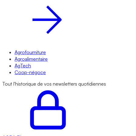
Agrofourniture
Agroalimentaire
AgTech
Coop-négoce
Tout l'historique de vos newsletters quotidiennes