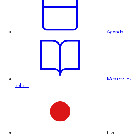
Agenda
Mes revues
hebdo
Live