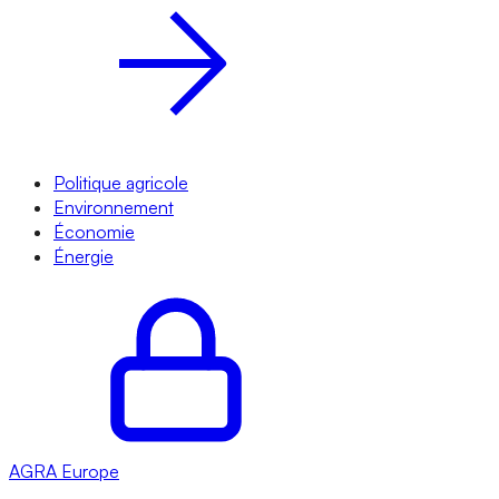
Politique agricole
Environnement
Économie
Énergie
AGRA
Europe