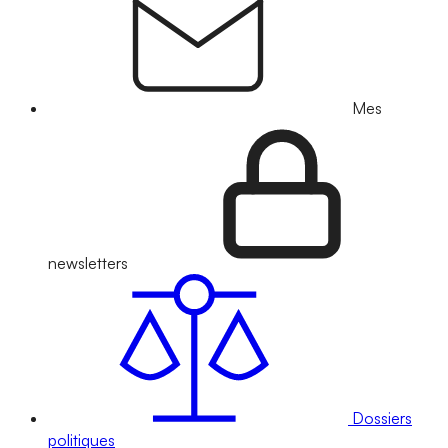
Mes
newsletters
Dossiers
politiques