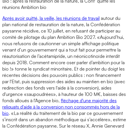
Bio : après la restauration de la nature, la Conf' quitte les
réunions Ambition bio
Après avoir quitté, la veille, les réunions de travail
autour du
plan national de restauration de la nature, la Confédération
paysanne récidive, ce 10 juillet, en refusant de participer au
comité de pilotage du plan Ambition Bio 2027. «Aujourd’hui,
nous refusons de cautionner un simple affichage politique
venant d’un gouvernement qui a tout fait pour permettre la
réautorisation de l’acétamipride, un néonicotinoïde interdit
depuis 2018. Comment encore oser parler d’ambition pour la
bio !» tonne le syndicat minoritaire. Et de pointer du doigt les
récentes décisions des pouvoirs publics : non financement
par l'Etat, puis suppression des aides au maintien en bio (avec
redirection des fonds vers l'aide à la conversion), aides
d'urgence «saupoudrées», à hauteur de 100 M€, baisses des
fonds alloués à l'Agence bio,
fléchage d'une majorité des
reliquats d'aide à la conversion non consommés hors de la
bio
. «La réalité du traitement de la bio par ce gouvernement
s’inscrit dans un abandon méthodique qui s’accélère», estime
la Confédération paysanne. Sur le réseau X, Annie Genevard