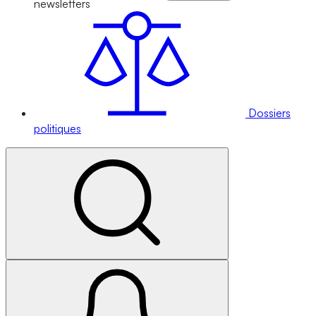
newsletters
Dossiers
politiques