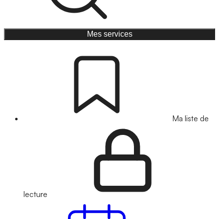
Mes services
Ma liste de
lecture