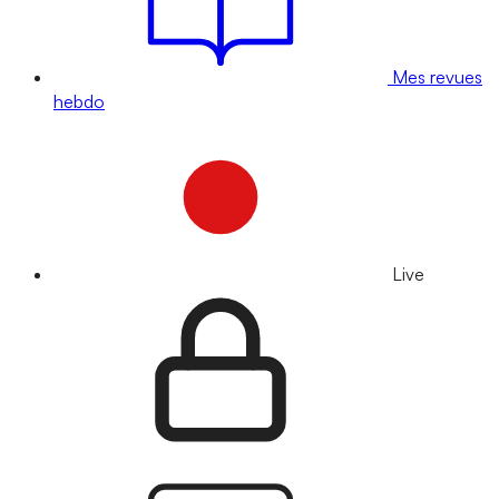
Mes revues
hebdo
Live