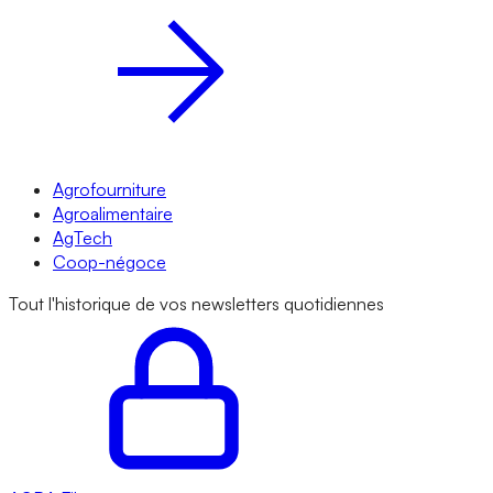
Agrofourniture
Agroalimentaire
AgTech
Coop-négoce
Tout l'historique de vos newsletters quotidiennes