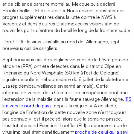
et de cibler ce parasite mortel au Mexique », a déclaré
Brooke Rollins. Et d’ajouter : « Nous devons constater des
progrès supplémentaires dans la lutte contre le NWS à
Veracruz et dans d’autres États mexicains voisins afin de
rouvrir les ports d’entrée du bétail le long de la frontière sud ».
Porc/PPA : le virus s'installe au nord de l'Allemagne, sept
nouveaux cas de sangliers
Sept nouveaux cas de sangliers victimes de la fièvre porcine
africaine (PPA) ont été détectés dans le district d’Olpe en
Rhénanie du Nord Wesphalie (60 km à l’est de Cologne)
signale de bulletin hebdomadaire du 8 juillet de la plateforme
Esa (épidémiosurveillance en santé animale). Cette
information venant de la Commission européenne confirme
l’extension de la maladie dans la faune sauvage Allemagne,
113
km vers le nord du pays
, depuis la mi-juin. « A ce stade,
l’origine de l’infection de cette nouvelle zone n’est toujours
pas connue », est-il précisé, alors que la semaine passée,
l’institut allemand Friedrich-Loeffler (FLI) a découvert que le
virus impliqué était génétiquement
proche de celui qui a sévi