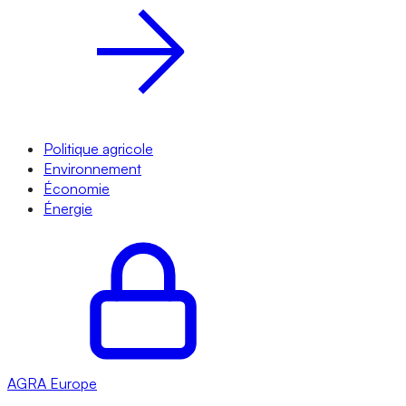
Politique agricole
Environnement
Économie
Énergie
AGRA
Europe