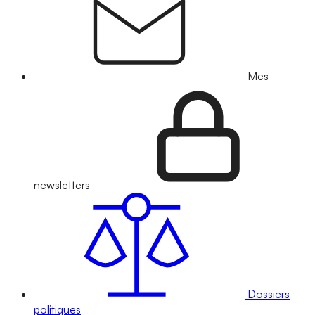
Mes
newsletters
Dossiers
politiques