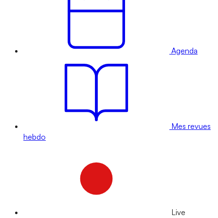
Agenda
Mes revues
hebdo
Live