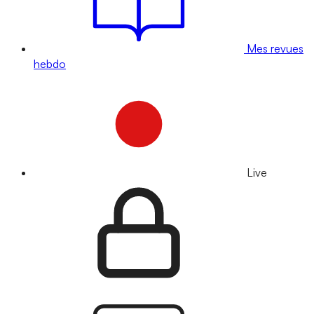
Mes revues
hebdo
Live