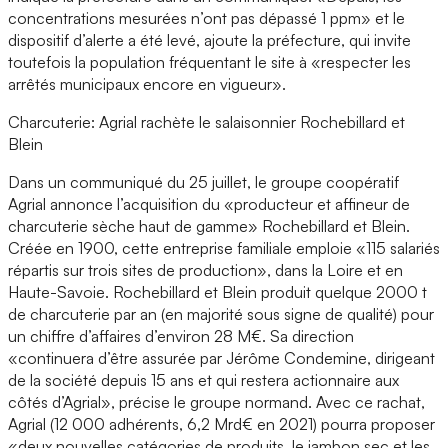
concentrations mesurées n’ont pas dépassé 1 ppm» et le
dispositif d’alerte a été levé, ajoute la préfecture, qui invite
toutefois la population fréquentant le site à «respecter les
arrêtés municipaux encore en vigueur».
Charcuterie: Agrial rachète le salaisonnier Rochebillard et
Blein
Dans un communiqué du 25 juillet, le groupe coopératif
Agrial annonce l’acquisition du «producteur et affineur de
charcuterie sèche haut de gamme» Rochebillard et Blein.
Créée en 1900, cette entreprise familiale emploie «115 salariés
répartis sur trois sites de production», dans la Loire et en
Haute-Savoie. Rochebillard et Blein produit quelque 2000 t
de charcuterie par an (en majorité sous signe de qualité) pour
un chiffre d’affaires d’environ 28 M€. Sa direction
«continuera d’être assurée par Jérôme Condemine, dirigeant
de la société depuis 15 ans et qui restera actionnaire aux
côtés d’Agrial», précise le groupe normand. Avec ce rachat,
Agrial (12 000 adhérents, 6,2 Mrd€ en 2021) pourra proposer
«deux nouvelles catégories de produits, le jambon sec et les