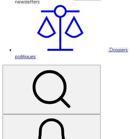
newsletters
Dossiers
politiques