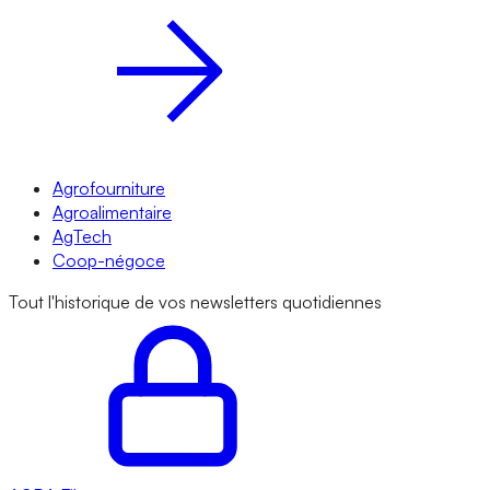
Agrofourniture
Agroalimentaire
AgTech
Coop-négoce
Tout l'historique de vos newsletters quotidiennes