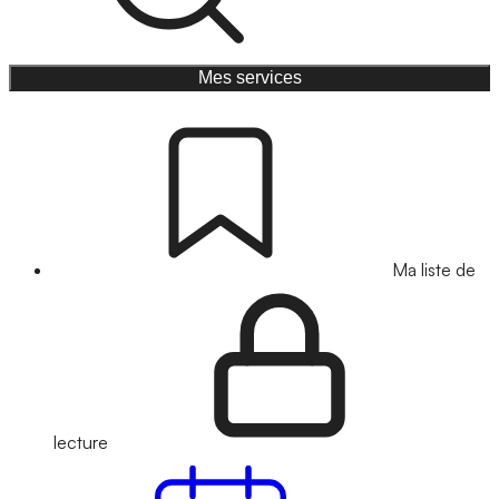
Mes services
Ma liste de
lecture