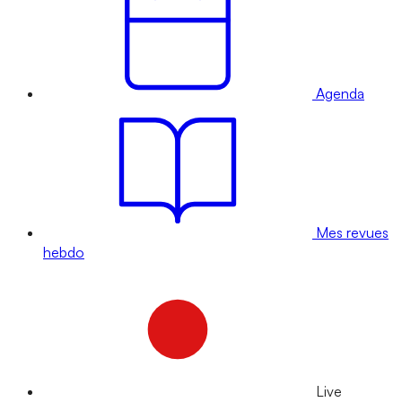
Agenda
Mes revues
hebdo
Live