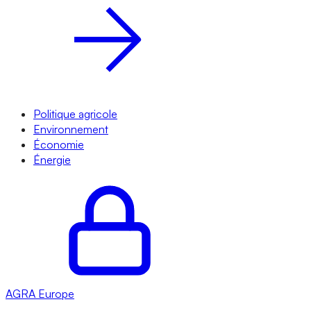
Politique agricole
Environnement
Économie
Énergie
AGRA
Europe