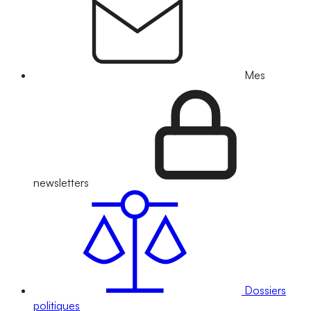
Mes
newsletters
Dossiers
politiques