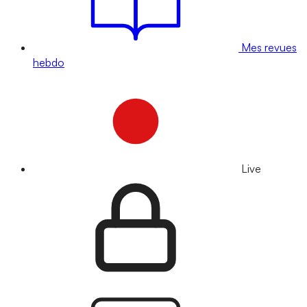
Mes revues
hebdo
Live