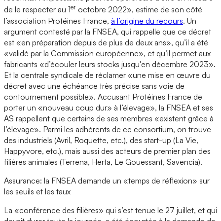
er
de le respecter au 1
octobre 2022», estime de son côté
l’association Protéines France,
à l’origine du recours
. Un
argument contesté par la FNSEA, qui rappelle que ce décret
est «en préparation depuis de plus de deux ans», qu’il a été
«validé par la Commission européenne», et qu’il permet aux
fabricants «d’écouler leurs stocks jusqu'en décembre 2023».
Et la centrale syndicale de réclamer «une mise en œuvre du
décret avec une échéance très précise sans voie de
contournement possible». Accusant Protéines France de
porter un «nouveau coup dur» à l’élevage», la FNSEA et ses
AS rappellent que certains de ses membres «existent grâce à
l’élevage». Parmi les adhérents de ce consortium, on trouve
des industriels (Avril, Roquette, etc.), des start-up (La Vie,
Happyvore, etc.), mais aussi des acteurs de premier plan des
filières animales (Terrena, Herta, Le Gouessant, Savencia).
Assurance: la FNSEA demande un «temps de réflexion» sur
les seuils et les taux
La «conférence des filières» qui s’est tenue le 27 juillet, et qui
devait durer toute la journée, a été écourtée à la demande de