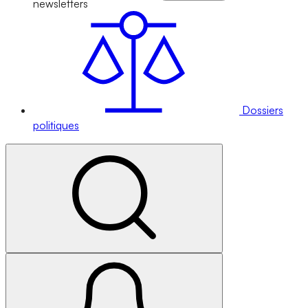
newsletters
Dossiers
politiques