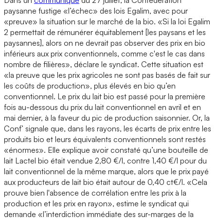
paysanne fustige «l’échec» des lois Egalim, avec pour
«preuve» la situation sur le marché de la bio. «Si la loi Egalim
2 permettait de rémunérer équitablement [les paysans et les
paysannes], alors on ne devrait pas observer des prix en bio
inférieurs aux prix conventionnels, comme c'est le cas dans
nombre de filières», déclare le syndicat. Cette situation est
«la preuve que les prix agricoles ne sont pas basés de fait sur
les coûts de production», plus élevés en bio qu’en
conventionnel. Le prix du lait bio est passé pour la première
fois au-dessous du prix du lait conventionnel en avril et en
mai dernier, à la faveur du pic de production saisonnier. Or, la
Conf’ signale que, dans les rayons, les écarts de prix entre les
produits bio et leurs équivalents conventionnels sont restés
«énormes». Elle explique avoir constaté qu’une bouteille de
lait Lactel bio était vendue 2,80 €/l, contre 1,40 €/l pour du
lait conventionnel de la même marque, alors que le prix payé
aux producteurs de lait bio était autour de 0,40 ct€/l. «Cela
prouve bien l'absence de corrélation entre les prix à la
production et les prix en rayon», estime le syndicat qui
demande «l’interdiction immédiate des sur-marges de la