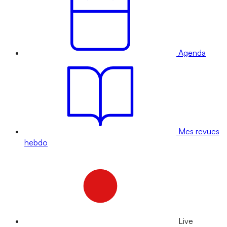
Agenda
Mes revues
hebdo
Live