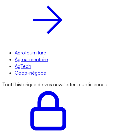
Agrofourniture
Agroalimentaire
AgTech
Coop-négoce
Tout l'historique de vos newsletters quotidiennes