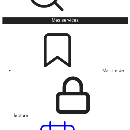
Mes services
Ma liste de
lecture