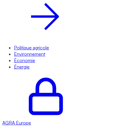
Politique agricole
Environnement
Économie
Énergie
AGRA
Europe