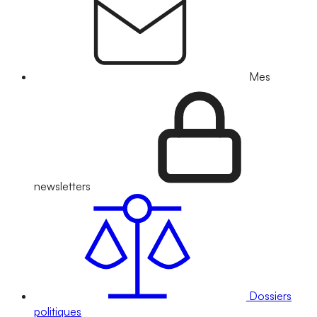
Mes
newsletters
Dossiers
politiques