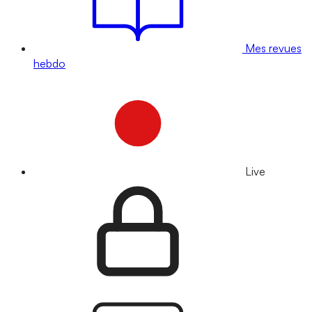
Mes revues
hebdo
Live