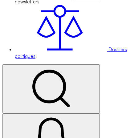
newsletters
Dossiers
politiques