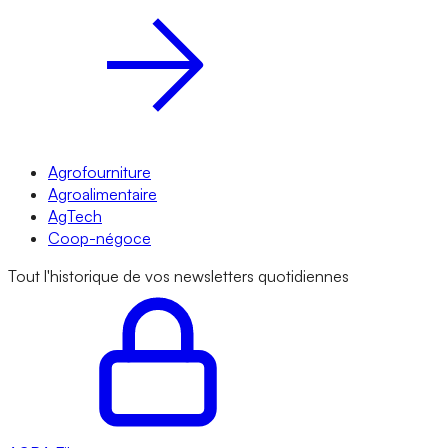
Agrofourniture
Agroalimentaire
AgTech
Coop-négoce
Tout l'historique de vos newsletters quotidiennes