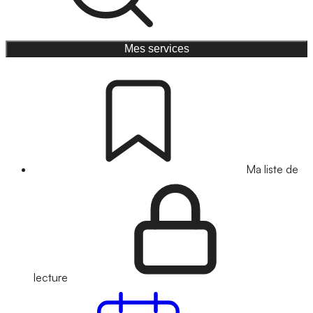
Mes services
Ma liste de
lecture