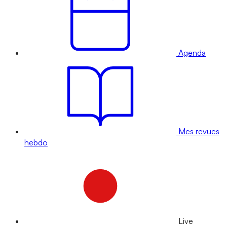
Agenda
Mes revues
hebdo
Live