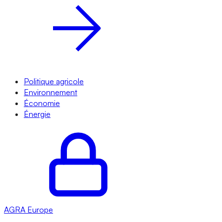
Politique agricole
Environnement
Économie
Énergie
AGRA
Europe