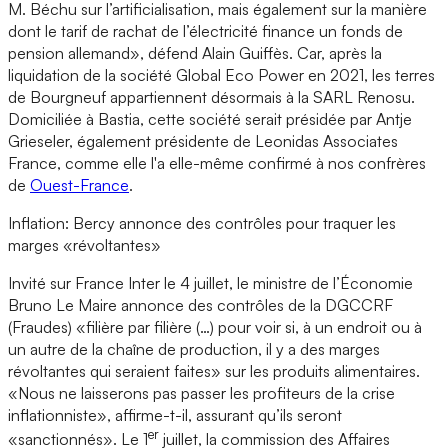
M. Béchu sur l’artificialisation, mais également sur la manière
dont le tarif de rachat de l’électricité finance un fonds de
pension allemand», défend Alain Guiffès. Car, après la
liquidation de la société Global Eco Power en 2021, les terres
de Bourgneuf appartiennent désormais à la SARL Renosu.
Domiciliée à Bastia, cette société serait présidée par Antje
Grieseler, également présidente de Leonidas Associates
France, comme elle l'a elle-même confirmé à nos confrères
de
Ouest-France
.
Inflation: Bercy annonce des contrôles pour traquer les
marges «révoltantes»
Invité sur France Inter le 4 juillet, le ministre de l’Économie
Bruno Le Maire annonce des contrôles de la DGCCRF
(Fraudes) «filière par filière (…) pour voir si, à un endroit ou à
un autre de la chaîne de production, il y a des marges
révoltantes qui seraient faites» sur les produits alimentaires.
«Nous ne laisserons pas passer les profiteurs de la crise
inflationniste», affirme-t-il, assurant qu’ils seront
er
«sanctionnés». Le 1
juillet, la commission des Affaires