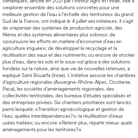
climatique», lancée en 2021 par l’Institut Agro et l'Inrae, vise à
«explorer ensemble des solutions concrètes pour une
meilleure gestion de l’eau à l’échelle des territoires» du grand
Sud de la France, ont indiqué le 4 juillet ses initiateurs. Il s’agit
de «repenser des systèmes de production agricole, des
filières et des systèmes alimentaires plus sobres»; de
«poursuivre les efforts en matière d’économie d’eau en
agriculture irriguée»; de développer le recyclage et la
réutilisation des eaux et des nutriments; ou encore de stocker
plus d’eau, dans les sols et le sous-sol grâce à des solutions
fondées sur la nature, ainsi que via de nouvelles retenues, a
expliqué Sami Bouarfa (Inrae). L’initiative associe les chambres
d’agriculture régionales (Auvergne-Rhône-Alpes, Occitanie,
Paca), les sociétés d’aménagements régionales, des
collectivités territoriales, des bureaux d’études spécialisés et
des entreprises privées. Six chantiers prioritaires sont lancés,
parmi lesquels: «Transition agroécologique et gestion de
l’eau: quelles interdépendances?»; la réutilisation d’eaux
usées traitées; ou encore «Retenir plus, répartir mieux: quels
aménagements pour les territoires?»