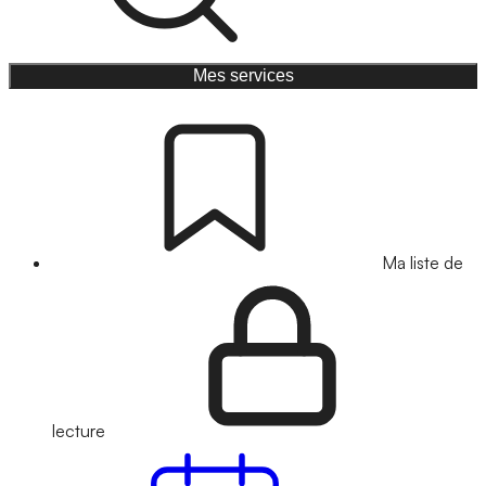
Mes services
Ma liste de
lecture