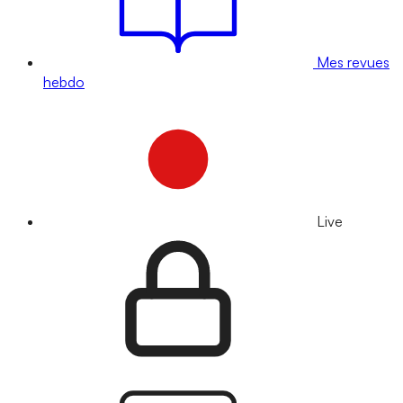
Mes revues
hebdo
Live