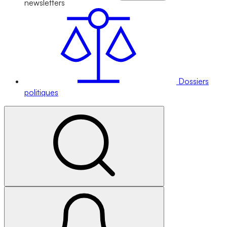
newsletters
Dossiers
politiques