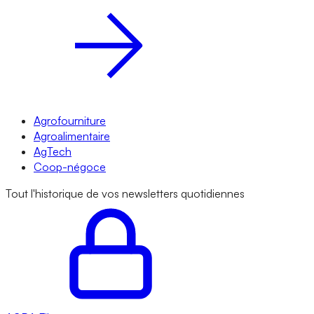
Agrofourniture
Agroalimentaire
AgTech
Coop-négoce
Tout l'historique de vos newsletters quotidiennes