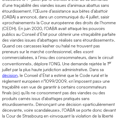
d’une traçabilité des viandes issues d’animaux abattus sans
étourdissement, l’Œuvre d’assistance aux bêtes d’abattoir
(OABA) a annoncé, dans un communiqué du 4 juillet, saisir
«prochainement» la Cour européenne des droits de l’homme
(CEDH). En juin 2020, l’OABA avait attaqué les pouvoirs
publics au Conseil d’État pour obtenir une «traçabilité parfaite
des viandes issues d’abattages réalisés sans étourdissement».
Quand ces carcasses kasher ou halal ne trouvent pas
preneurs sur le marché confessionnel, elles «sont
commercialisées, à l’insu des consommateurs, dans le circuit
er
conventionnel», déplore l’ONG. Une demande rejetée le 1
juillet par la plus haute juridiction administrative. Dans sa
décision
, le Conseil d’État a estimé que le Code rural et le
règlement européen n°1099/2009, «n’imposent pas» une
traçabilité «en vue de garantir à certains consommateurs
finals (sic) qu'ils ne consomment pas des viandes ou des
produits carnés issus d'abattages pratiqués sans
étourdissement». Dénonçant une décision «particulièrement
décevante, voire scandaleuse», l’OABA se porte donc devant
la Cour de Strasbourg en «invoquant la violation de la liberté