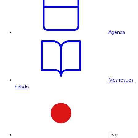
Agenda
Mes revues
hebdo
Live