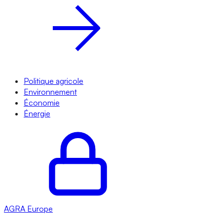
Politique agricole
Environnement
Économie
Énergie
AGRA
Europe