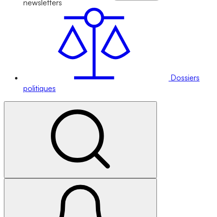
newsletters
Dossiers
politiques