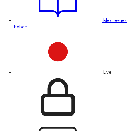
Mes revues
hebdo
Live