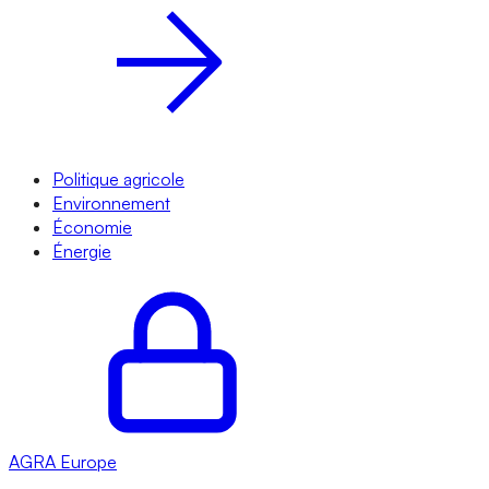
Politique agricole
Environnement
Économie
Énergie
AGRA
Europe