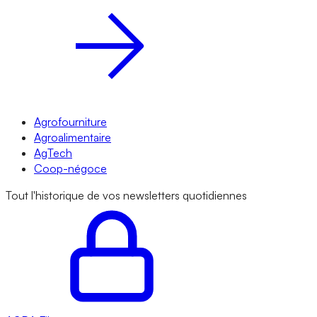
Agrofourniture
Agroalimentaire
AgTech
Coop-négoce
Tout l'historique de vos newsletters quotidiennes