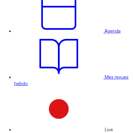
Agenda
Mes revues
hebdo
Live