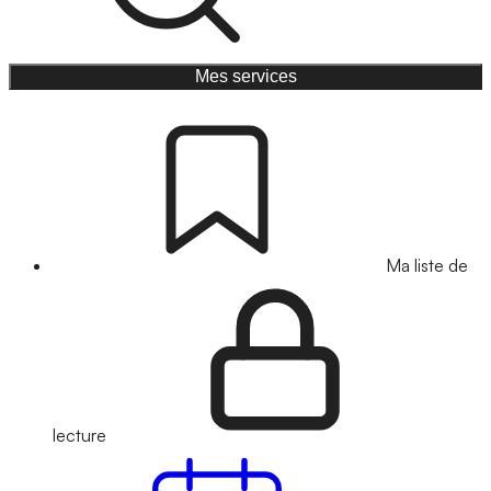
Mes services
Ma liste de
lecture