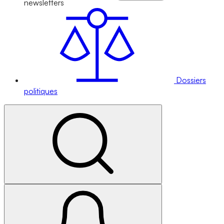
newsletters
Dossiers
politiques