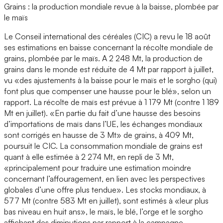
Grains : la production mondiale revue à la baisse, plombée par
le maïs
Le Conseil international des céréales (CIC) a revu le 18 août
ses estimations en baisse concernant la récolte mondiale de
grains, plombée par le maïs. A 2 248 Mt, la production de
grains dans le monde est réduite de 4 Mt par rapport à juillet,
vu «des ajustements à la baisse pour le maïs et le sorgho (qui)
font plus que compenser une hausse pour le blé», selon un
rapport. La récolte de maïs est prévue à 1 179 Mt (contre 1 189
Mt en juillet). «En partie du fait d’une hausse des besoins
d’importations de maïs dans l’UE, les échanges mondiaux
sont corrigés en hausse de 3 Mt» de grains, à 409 Mt,
poursuit le CIC. La consommation mondiale de grains est
quant à elle estimée à 2 274 Mt, en repli de 3 Mt,
«principalement pour traduire une estimation moindre
concernant l’affouragement, en lien avec les perspectives
globales d’une offre plus tendue». Les stocks mondiaux, à
577 Mt (contre 583 Mt en juillet), sont estimés à «leur plus
bas niveau en huit ans», le maïs, le blé, l’orge et le sorgho
affichant des diminutions par rapport à la campagne