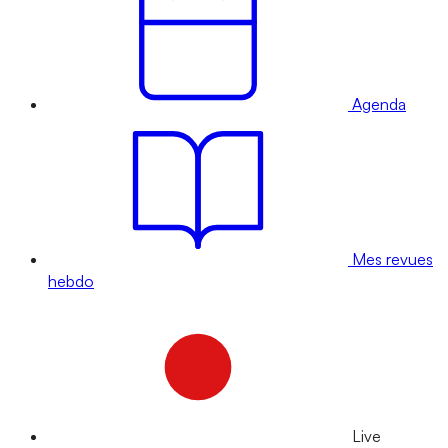
Agenda
Mes revues
hebdo
Live