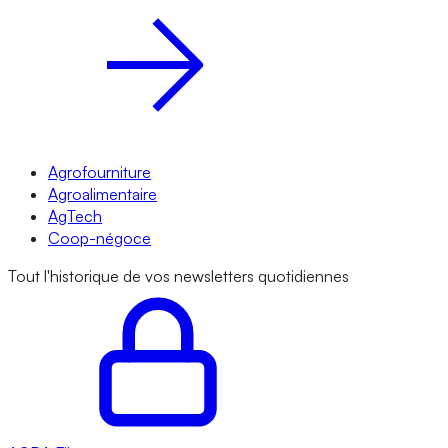
Agrofourniture
Agroalimentaire
AgTech
Coop-négoce
Tout l'historique de vos newsletters quotidiennes