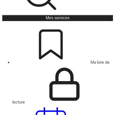
Mes services
Ma liste de
lecture