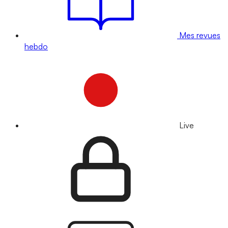
Mes revues
hebdo
Live