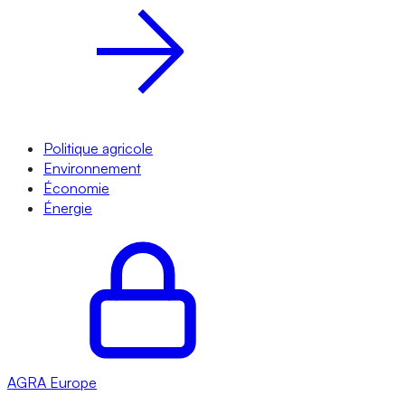
Politique agricole
Environnement
Économie
Énergie
AGRA
Europe