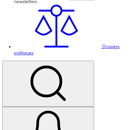
newsletters
Dossiers
politiques