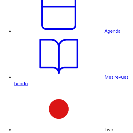
Agenda
Mes revues
hebdo
Live