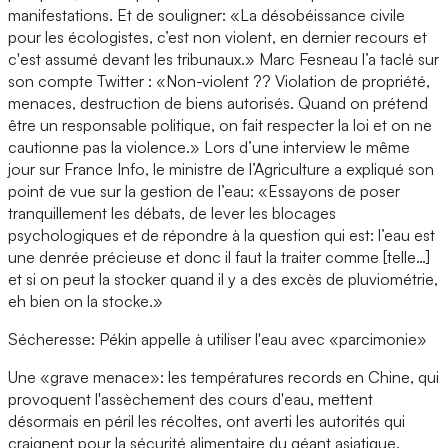
manifestations. Et de souligner: «La désobéissance civile
pour les écologistes, c’est non violent, en dernier recours et
c'est assumé devant les tribunaux.» Marc Fesneau l’a taclé sur
son compte Twitter : «Non-violent ?? Violation de propriété,
menaces, destruction de biens autorisés. Quand on prétend
être un responsable politique, on fait respecter la loi et on ne
cautionne pas la violence.» Lors d’une interview le même
jour sur France Info, le ministre de l’Agriculture a expliqué son
point de vue sur la gestion de l’eau: «Essayons de poser
tranquillement les débats, de lever les blocages
psychologiques et de répondre à la question qui est: l’eau est
une denrée précieuse et donc il faut la traiter comme [telle…]
et si on peut la stocker quand il y a des excès de pluviométrie,
eh bien on la stocke.»
Sécheresse: Pékin appelle à utiliser l'eau avec «parcimonie»
Une «grave menace»: les températures records en Chine, qui
provoquent l'assèchement des cours d'eau, mettent
désormais en péril les récoltes, ont averti les autorités qui
craignent pour la sécurité alimentaire du géant asiatique.