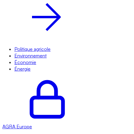
Politique agricole
Environnement
Économie
Énergie
AGRA
Europe