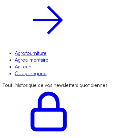
Agrofourniture
Agroalimentaire
AgTech
Coop-négoce
Tout l'historique de vos newsletters quotidiennes