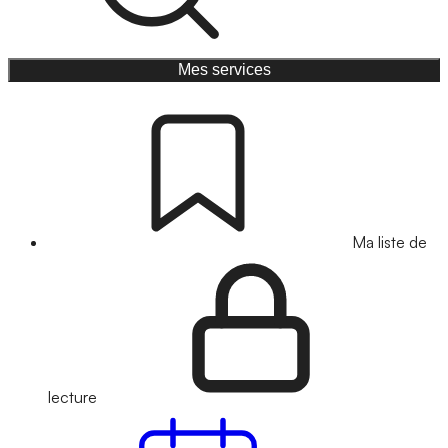
Mes services
Ma liste de
lecture