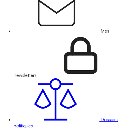
Mes
newsletters
Dossiers
politiques