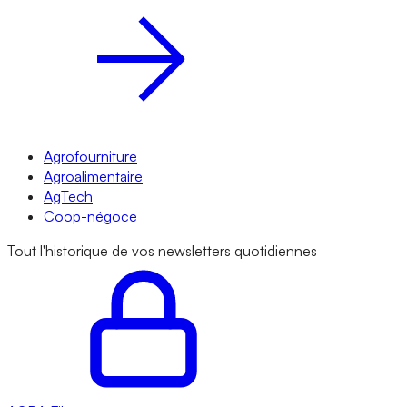
Agrofourniture
Agroalimentaire
AgTech
Coop-négoce
Tout l'historique de vos newsletters quotidiennes