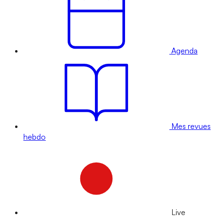
Agenda
Mes revues
hebdo
Live