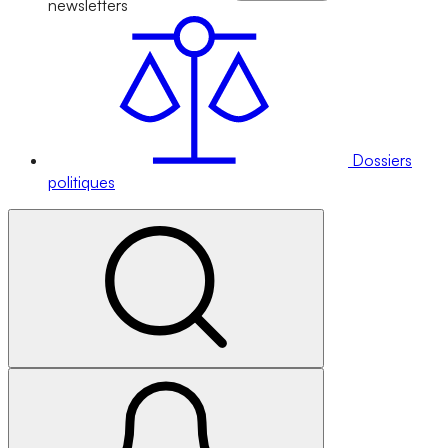
newsletters
Dossiers
politiques