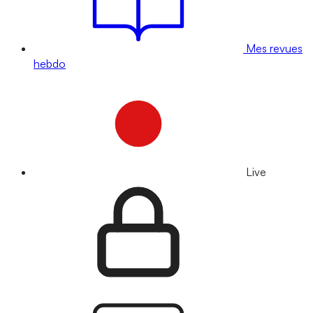
Mes revues
hebdo
Live