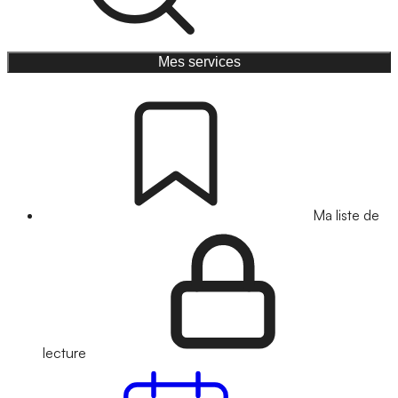
Mes services
Ma liste de
lecture