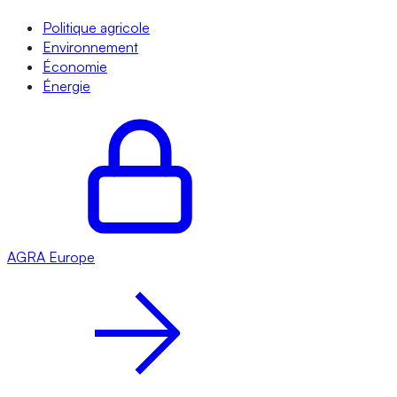
Politique agricole
Environnement
Économie
Énergie
AGRA
Europe