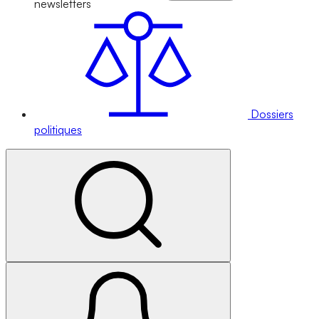
newsletters
Dossiers
politiques