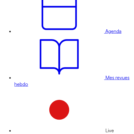
Agenda
Mes revues
hebdo
Live