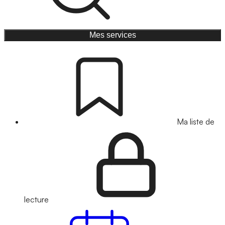
Mes services
Ma liste de
lecture