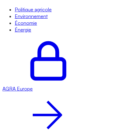
Politique agricole
Environnement
Économie
Énergie
AGRA
Europe