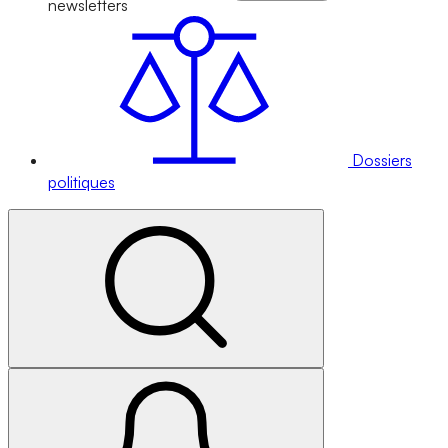
newsletters
Dossiers
politiques