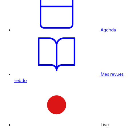
Agenda
Mes revues
hebdo
Live