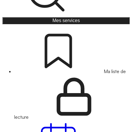
Mes services
Ma liste de
lecture