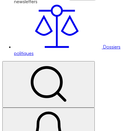
newsletters
Dossiers
politiques