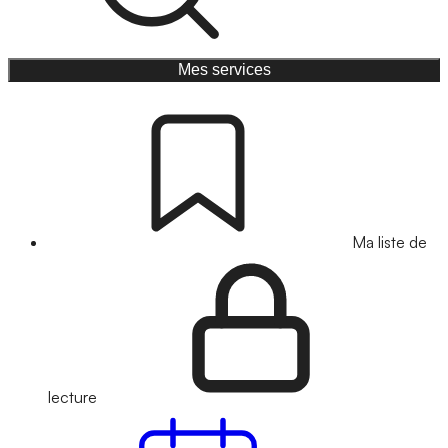
Mes services
Ma liste de
lecture