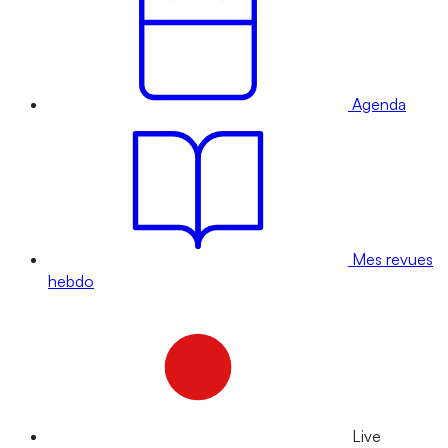
Agenda
Mes revues
hebdo
Live