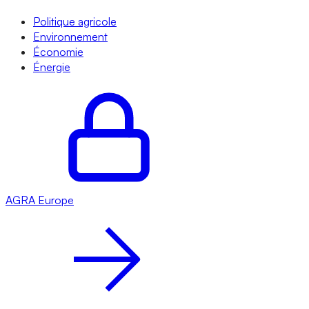
Politique agricole
Environnement
Économie
Énergie
AGRA
Europe