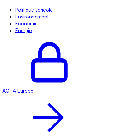
Politique agricole
Environnement
Économie
Énergie
AGRA
Europe