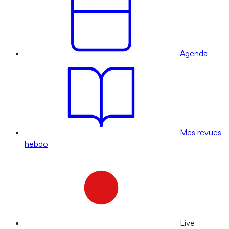
Agenda
Mes revues
hebdo
Live