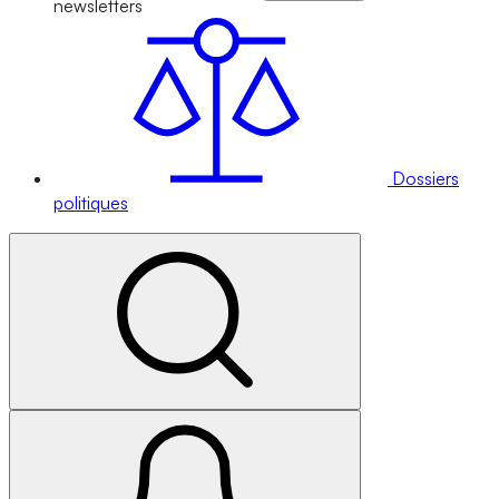
newsletters
Dossiers
politiques