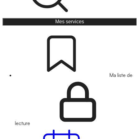
Mes services
Ma liste de
lecture