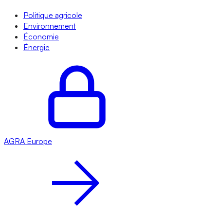
Politique agricole
Environnement
Économie
Énergie
AGRA
Europe