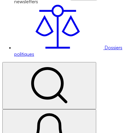
newsletters
Dossiers
politiques