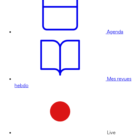
Agenda
Mes revues
hebdo
Live