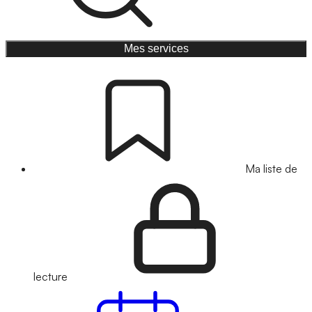
Mes services
Ma liste de
lecture