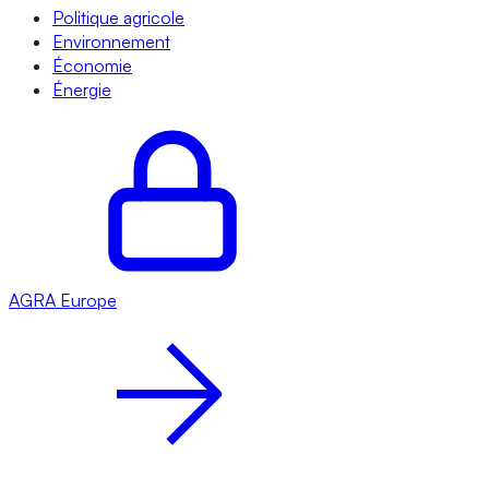
Politique agricole
Environnement
Économie
Énergie
AGRA
Europe