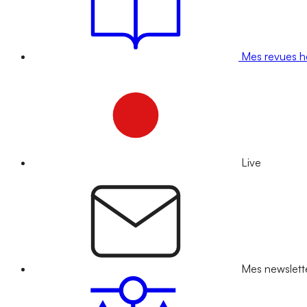
Mes revues 
Live
Mes newslett