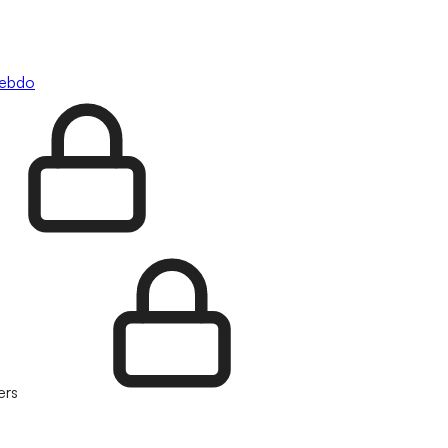
hebdo
ers