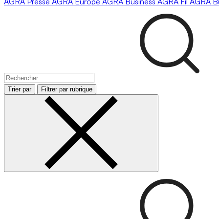
AGRA
Presse
AGRA
Europe
AGRA
Business
AGRA
Fil
AGRA
B
Trier par
Filtrer par rubrique