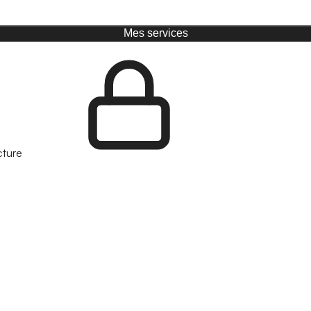
Mes services
cture