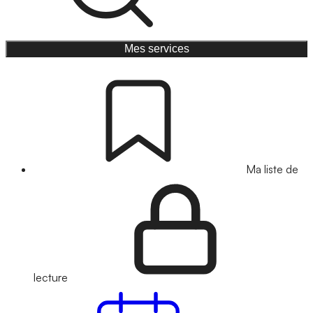
Mes services
Ma liste de
lecture