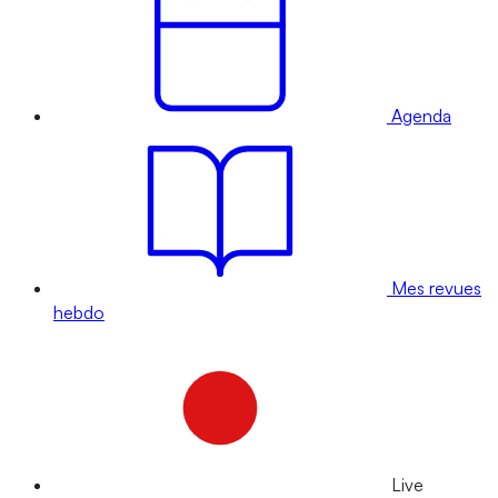
Agenda
Mes revues
hebdo
Live