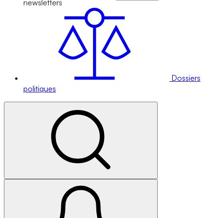
newsletters
Dossiers
politiques