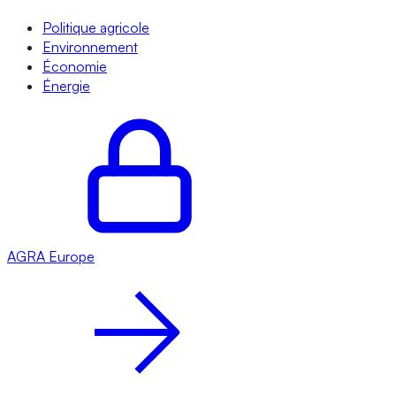
Politique agricole
Environnement
Économie
Énergie
AGRA
Europe