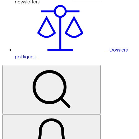
newsletters
Dossiers
politiques