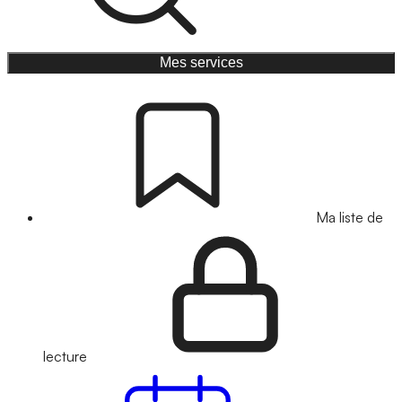
Mes services
Ma liste de
lecture