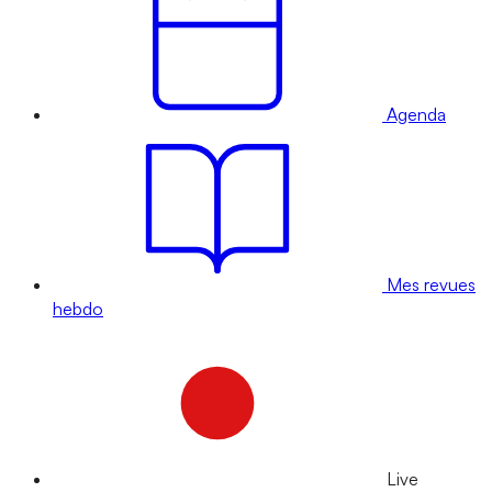
Agenda
Mes revues
hebdo
Live