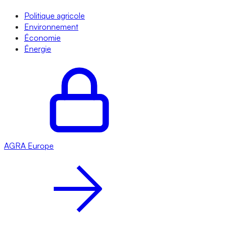
Politique agricole
Environnement
Économie
Énergie
AGRA
Europe