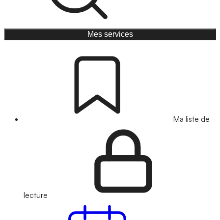
Mes services
Ma liste de
lecture