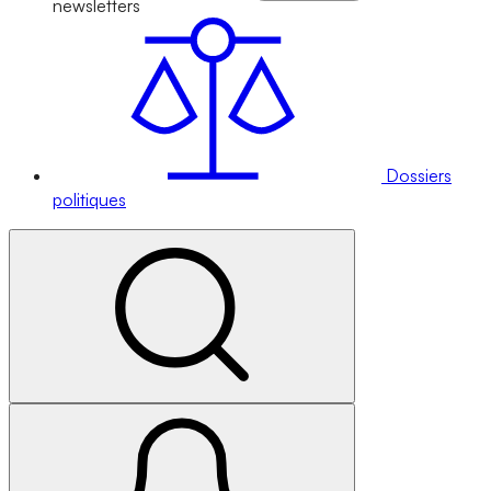
newsletters
Dossiers
politiques