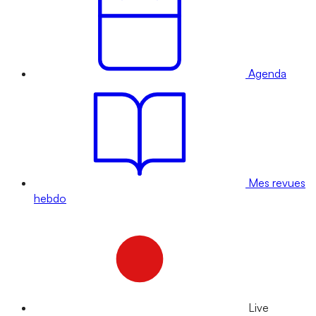
Agenda
Mes revues
hebdo
Live