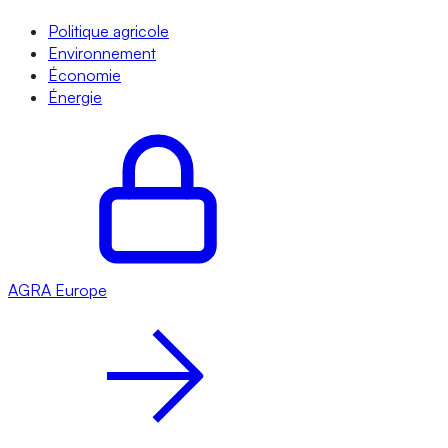
Politique agricole
Environnement
Économie
Énergie
AGRA
Europe