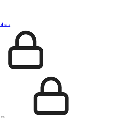
hebdo
ers