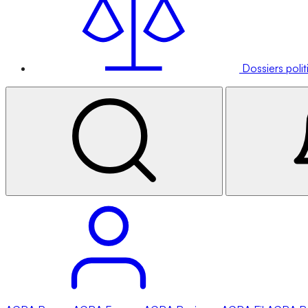
Dossiers poli