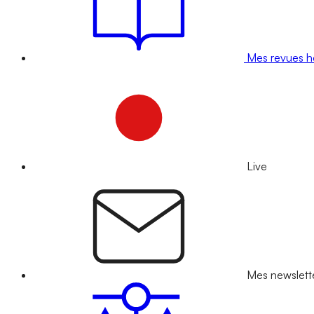
Mes revues 
Live
Mes newslett