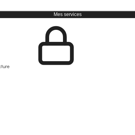
Mes services
cture